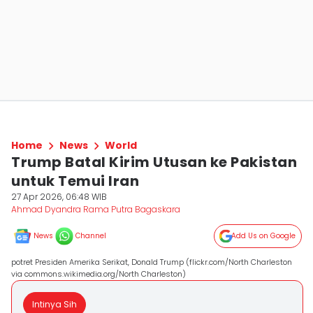
Home
News
World
Trump Batal Kirim Utusan ke Pakistan
untuk Temui Iran
27 Apr 2026, 06:48 WIB
Ahmad Dyandra Rama Putra Bagaskara
News
Channel
Add Us on Google
potret Presiden Amerika Serikat, Donald Trump (flickr.com/North Charleston
via commons.wikimedia.org/North Charleston)
Intinya Sih