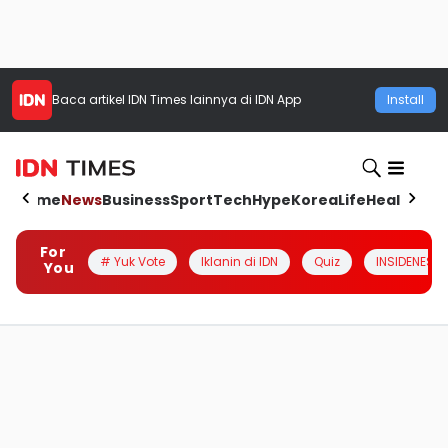
Baca artikel
IDN Times
lainnya di IDN App
Install
Home
News
Business
Sport
Tech
Hype
Korea
Life
Health
Aut
For
# Yuk Vote
Iklanin di IDN
Quiz
INSIDENESIA
You