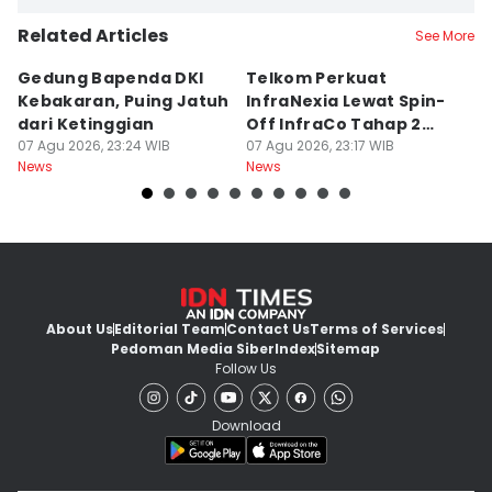
Related Articles
See More
Gedung Bapenda DKI
Telkom Perkuat
G
Kebakaran, Puing Jatuh
InfraNexia Lewat Spin-
J
dari Ketinggian
Off InfraCo Tahap 2
07
Ne
07 Agu 2026, 23:24 WIB
Rp49,9 T
07 Agu 2026, 23:17 WIB
News
News
About Us
Editorial Team
Contact Us
Terms of Services
Pedoman Media Siber
Index
Sitemap
Follow Us
Download