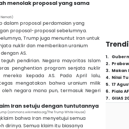
dah menolak proposal yang sama
r Nemati)
mp dalam proposal perdamaian yang
ngan proposal-proposal sebelumnya.
elumnya, Trump juga menuntut Iran untuk
Trendi
jata nuklir dan memberikan uranium
 dengan AS.
1
.
Gubern
ap teguh pendirian. Negara mayoritas Islam
2
.
Prabow
eras penghentian program senjata nuklir
3
.
Makan B
 mereka kepada AS. Pada April lalu,
4
.
Nilai T
tegas mengatakan bahwa uranium milik
5
.
17 Agus
i oleh negara mana pun, termasuk Negeri
6
.
Piala A
7
.
GIIAS 2
aim Iran setuju dengan tuntutannya
 Trump (commons.wikimedia.org/The Trump White House)
laim bahwa Iran menyetujui semua
h dirinya. Semua klaim itu biasanya