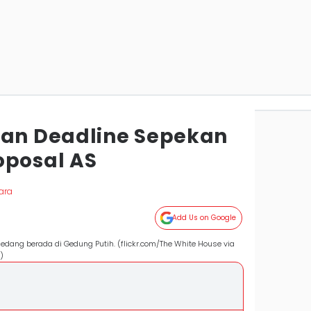
ran Deadline Sepekan
oposal AS
ara
Add Us on Google
sedang berada di Gedung Putih. (flickr.com/The White House via
)