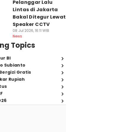
Pelanggar Lalu
Lintas di Jakarta
Bakal Ditegur Lewat
Speaker CCTV
08 Jul 2026, 16:11 WIB
News
ng Topics
ur BI
o Subianto
ergizi Gratis
ukar Rupiah
tus
FF
026