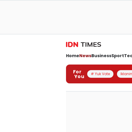
Home
News
Business
Sport
Te
For
# Yuk Vote
Iklanin
You