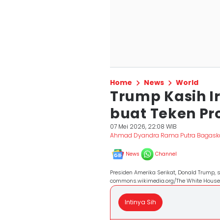
Home
News
World
Trump Kasih I
buat Teken Pr
07 Mei 2026, 22:08 WIB
Ahmad Dyandra Rama Putra Bagask
News
Channel
Presiden Amerika Serikat, Donald Trump, 
commons.wikimedia.org/The White House
Intinya Sih