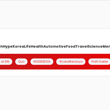
ch
Hype
Korea
Life
Health
Automotive
Food
Travel
Science
Me
 di IDN
Quiz
INSIDENESIA
#LokalBerdaya
Profil Dokter