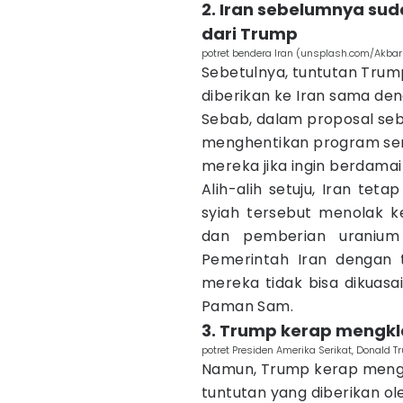
2. Iran sebelumnya su
dari Trump
potret bendera Iran (unsplash.com/Akba
Sebetulnya, tuntutan Tru
diberikan ke Iran sama de
Sebab, dalam proposal seb
menghentikan program sen
mereka jika ingin berdamai
Alih-alih setuju, Iran tet
syiah tersebut menolak k
dan pemberian uranium
Pemerintah Iran dengan 
mereka tidak bisa dikuasa
Paman Sam.
3. Trump kerap mengkl
potret Presiden Amerika Serikat, Donald
Namun, Trump kerap mengk
tuntutan yang diberikan ole