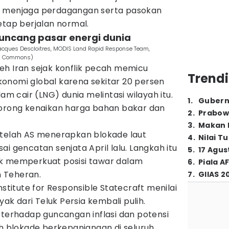
i menjaga perdagangan serta pasokan
etap berjalan normal.
uncang pasar energi dunia
Jacques Descloitres, MODIS Land Rapid Response Team,
ia Commons)
eh Iran sejak konflik pecah memicu
Trendi
onomi global karena sekitar 20 persen
lam cair (LNG) dunia melintasi wilayah itu.
1
.
Gubern
dorong kenaikan harga bahan bakar dan
2
.
Prabow
3
.
Makan B
etelah AS menerapkan blokade laut
4
.
Nilai T
i gencatan senjata April lalu. Langkah itu
5
.
17 Agus
uk memperkuat posisi tawar dalam
6
.
Piala A
 Teheran.
7
.
GIIAS 2
nstitute for Responsible Statecraft menilai
yak dari Teluk Persia kembali pulih.
 terhadap guncangan inflasi dan potensi
eh blokade berkepanjangan di seluruh