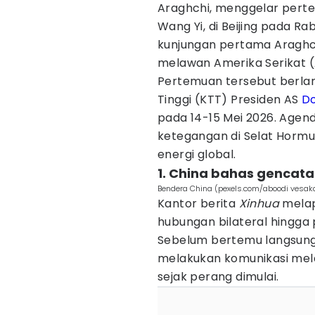
Araghchi, menggelar pert
Wang Yi, di Beijing pada Ra
kunjungan pertama Araghch
melawan Amerika Serikat (A
Pertemuan tersebut berlan
Tinggi (KTT) Presiden AS
D
pada 14-15 Mei 2026. Age
ketegangan di Selat Hormu
energi global.
1. China bahas gencata
Bendera China (pexels.com/aboodi vesak
Kantor berita
Xinhua
melap
hubungan bilateral hingga
Sebelum bertemu langsung d
melakukan komunikasi mela
sejak perang dimulai.