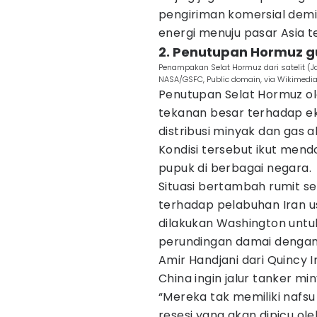
pengiriman komersial dem
energi menuju pasar Asia t
2. Penutupan Hormuz g
Penampakan Selat Hormuz dari satelit (
NASA/GSFC, Public domain, via Wikimed
Penutupan Selat Hormuz ol
tekanan besar terhadap ek
distribusi minyak dan gas a
Kondisi tersebut ikut men
pupuk di berbagai negara.
Situasi bertambah rumit s
terhadap pelabuhan Iran usa
dilakukan Washington unt
perundingan damai dengan
Amir Handjani dari Quincy I
China ingin jalur tanker min
“Mereka tak memiliki nafsu
resesi yang akan dipicu ol