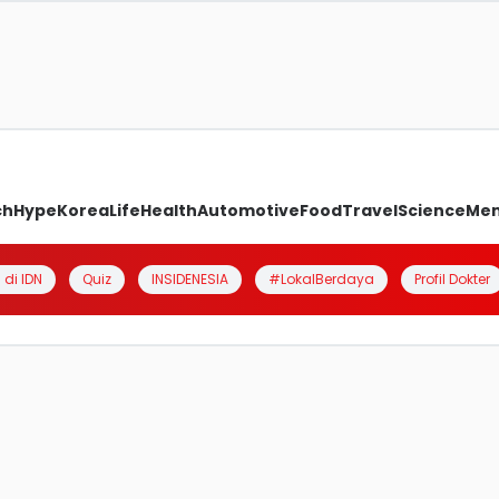
ch
Hype
Korea
Life
Health
Automotive
Food
Travel
Science
Me
 di IDN
Quiz
INSIDENESIA
#LokalBerdaya
Profil Dokter