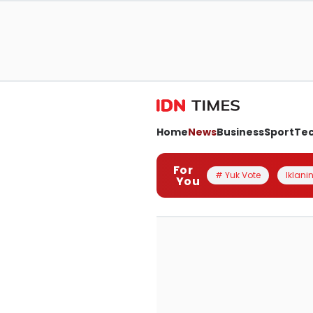
Home
News
Business
Sport
Te
For
# Yuk Vote
Iklanin
You