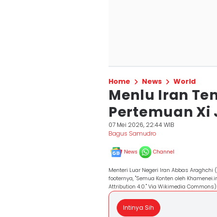
Home
News
World
Menlu Iran Te
Pertemuan Xi 
07 Mei 2026, 22:44 WIB
Bagus Samudro
News
Channel
Menteri Luar Negeri Iran Abbas Araghchi (
footernya, "Semua Konten oleh Khamenei.i
Attribution 4.0." Via Wikimedia Commons)
Intinya Sih