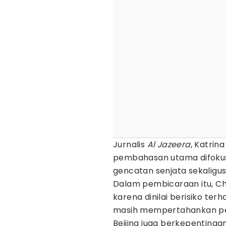
Jurnalis
Al Jazeera
, Katrin
pembahasan utama difokus
gencatan senjata sekaligu
Dalam pembicaraan itu, Ch
karena dinilai berisiko t
masih mempertahankan penu
Beijing juga berkepenting