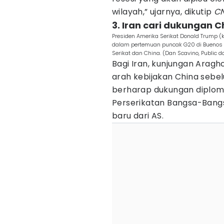
wilayah,” ujarnya, dikutip
C
3. Iran cari dukungan 
Presiden Amerika Serikat Donald Trump (k
dalam pertemuan puncak G20 di Buenos A
Serikat dan China. (Dan Scavino, Public
Bagi Iran, kunjungan Arag
arah kebijakan China sebe
berharap dukungan diplomat
Perserikatan Bangsa-Bangs
baru dari AS.