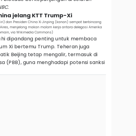
NBC
.
China jelang KTT Trump-Xi
iri) dan Presiden China Xi Jinping (kanan) sempat berbincang
ires, menjelang makan malam kerja antara delegasi Amerika
 domain, via Wikimedia Commons)
hchi dipandang penting untuk membaca
lum Xi bertemu Trump. Teheran juga
ik Beijing tetap mengalir, termasuk di
a (PBB), guna menghadapi potensi sanksi