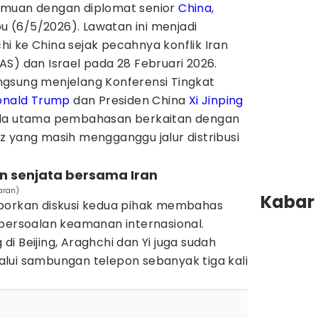
emuan dengan diplomat senior
China
,
bu (6/5/2026). Lawatan ini menjadi
i ke China sejak pecahnya konflik Iran
S) dan Israel pada 28 Februari 2026.
gsung menjelang Konferensi Tingkat
onald Trump
dan Presiden China
Xi Jinping
nda utama pembahasan berkaitan dengan
z yang masih mengganggu jalur distribusi
n senjata bersama Iran
aran)
Kabar 
orkan diskusi kedua pihak membahas
 persoalan keamanan internasional.
i Beijing, Araghchi dan Yi juga sudah
lui sambungan telepon sebanyak tiga kali