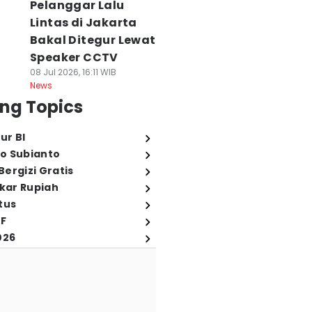
Pelanggar Lalu
Lintas di Jakarta
Bakal Ditegur Lewat
Speaker CCTV
08 Jul 2026, 16:11 WIB
News
ng Topics
ur BI
o Subianto
ergizi Gratis
ukar Rupiah
tus
FF
026