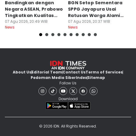
Bandingkan dengan
BGN Setop Sementara
P
Negara ASEAN, Prabowo
SPPG Jayapura Usai
b
Tingkatkan Kualitas
Ratusan Warga Alami
T
Buku Ajar SD-SMA
07 Agu 2026, 20:49 WIB
Keracunan
07 Agu 2026, 20:37 WIB
R
07
News
News
Ne
About Us
Editorial Team
Contact Us
Terms of Services
Pedoman Media Siber
Index
Sitemap
Follow Us
Download
© 2026 IDN. All Rights Reserved.