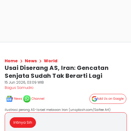
Home
News
World
Usai Diserang AS, Iran: Gencatan
Senjata Sudah Tak Berarti Lagi
15 Jun 2026, 03:09 WIB
Bagus Samudro
News
Channel
Add Us on Google
ilustrasi perang AS-Israel melawan Iran (unsplash.com/Saifee Art)
Intinya Sih