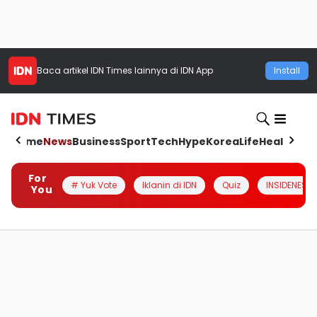
Baca artikel
IDN Times
lainnya di IDN App
Install
Home
News
Business
Sport
Tech
Hype
Korea
Life
Health
Aut
For
# Yuk Vote
Iklanin di IDN
Quiz
INSIDENESIA
You