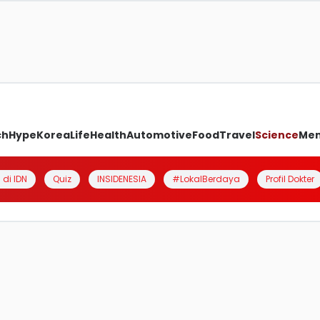
ch
Hype
Korea
Life
Health
Automotive
Food
Travel
Science
Me
 di IDN
Quiz
INSIDENESIA
#LokalBerdaya
Profil Dokter