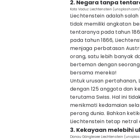
2. Negara tanpa tenta
Kota Vaduz Liechtenstein (unsplash.com/
Liechtenstein adalah salah 
tidak memiliki angkatan b
tentaranya pada tahun 186
pada tahun 1866, Liechtens
menjaga perbatasan Austri
orang, satu lebih banyak 
berteman dengan seorang t
bersama mereka!
Untuk urusan pertahanan, 
dengan 125 anggota dan k
terutama Swiss. Hal ini tid
menikmati kedamaian selama
perang dunia. Bahkan ketik
Liechtenstein tetap netral 
3. Kekayaan melebihi 
Danau Gänglesee Liechtenstein (unsplas