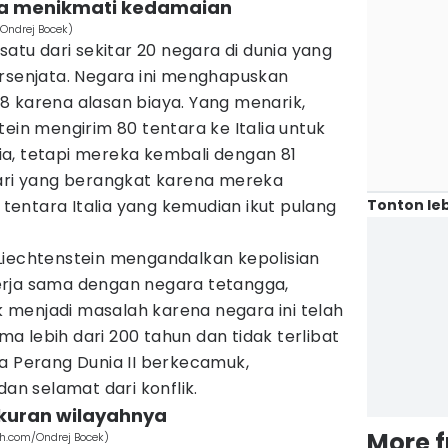
ra menikmati kedamaian
Ondrej Bocek)
satu dari sekitar 20 negara di dunia yang
ersenjata. Negara ini menghapuskan
8 karena alasan biaya. Yang menarik,
tein mengirim 80 tentara ke Italia untuk
a, tetapi mereka kembali dengan 81
dari yang berangkat karena mereka
Tonton leb
entara Italia yang kemudian ikut pulang
Liechtenstein mengandalkan kepolisian
erja sama dengan negara tetangga,
ak menjadi masalah karena negara ini telah
 lebih dari 200 tahun dan tidak terlibat
a Perang Dunia II berkecamuk,
dan selamat dari konflik.
ukuran wilayahnya
More 
h.com/Ondrej Bocek)