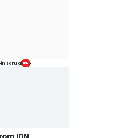
ih seru di
from IDN