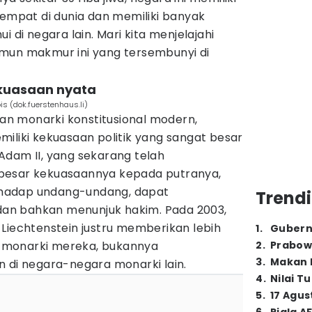
eempat di dunia dan memiliki banyak
i di negara lain. Mari kita menjelajahi
mun makmur ini yang tersembunyi di
kuasaan nyata
s (dok.fuerstenhaus.li)
n monarki konstitusional modern,
iliki kekuasaan politik yang sangat besar
Adam II, yang sekarang telah
besar kekuasaannya kepada putranya,
terhadap undang-undang, dapat
Trendi
n bahkan menunjuk hakim. Pada 2003,
Liechtenstein justru memberikan lebih
1
.
Gubern
 monarki mereka, bukannya
2
.
Prabow
3
.
Makan B
n di negara-negara monarki lain.
4
.
Nilai T
5
.
17 Agus