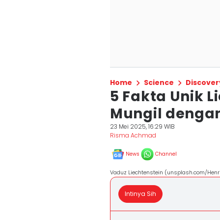
Home
Science
Discover
5 Fakta Unik L
Mungil dengan
23 Mei 2025, 16:29 WIB
Risma Achmad
News
Channel
Vaduz Liechtenstein (unsplash.com/Henri
Intinya Sih