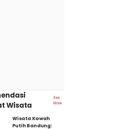
endasi
See
t Wisata
More
Wisata Kawah
Putih Bandung: