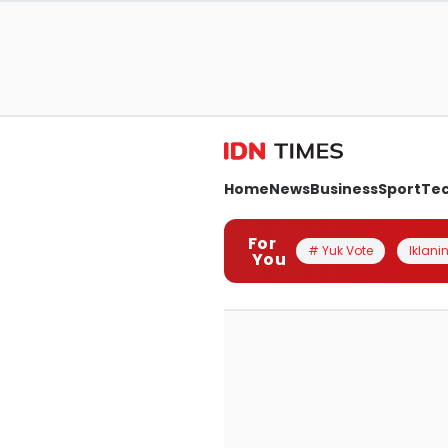
Home
News
Business
Sport
Te
For
# Yuk Vote
Iklanin
You