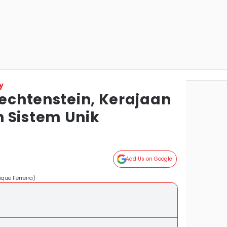
y
iechtenstein, Kerajaan
 Sistem Unik
Add Us on Google
que Ferreira)