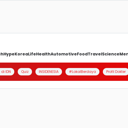
ch
Hype
Korea
Life
Health
Automotive
Food
Travel
Science
Me
 di IDN
Quiz
INSIDENESIA
#LokalBerdaya
Profil Dokter