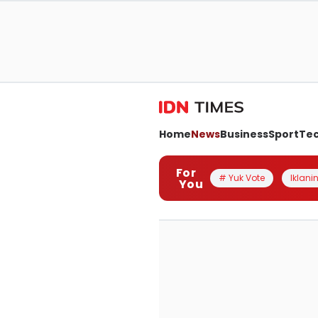
Home
News
Business
Sport
Te
For
# Yuk Vote
Iklanin
You