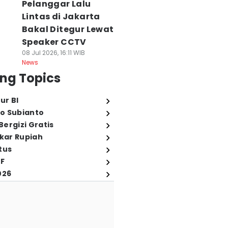
Pelanggar Lalu
Lintas di Jakarta
Bakal Ditegur Lewat
Speaker CCTV
08 Jul 2026, 16:11 WIB
News
ng Topics
ur BI
o Subianto
ergizi Gratis
ukar Rupiah
tus
FF
026