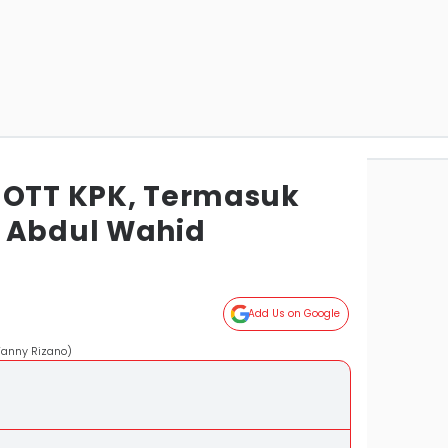
 OTT KPK, Termasuk
 Abdul Wahid
Add Us on Google
Fanny Rizano)