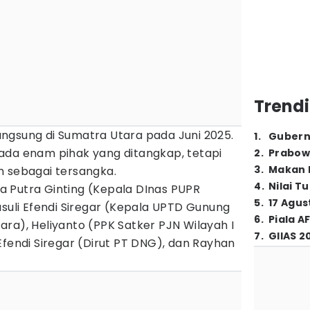
Trendi
ngsung di Sumatra Utara pada Juni 2025.
1
.
Gubern
ada enam pihak yang ditangkap, tetapi
2
.
Prabow
3
.
Makan B
n sebagai tersangka.
4
.
Nilai T
 Putra Ginting (Kepala DInas PUPR
5
.
17 Agus
asuli Efendi Siregar (Kepala UPTD Gunung
6
.
Piala A
ra), Heliyanto (PPK Satker PJN Wilayah I
7
.
GIIAS 2
Efendi Siregar (Dirut PT DNG), dan Rayhan