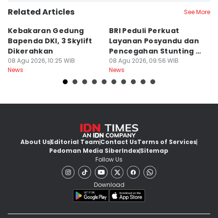
Related Articles
See More
Kebakaran Gedung
BRI Peduli Perkuat
K
Bapenda DKI, 3 Skylift
Layanan Posyandu dan
K
Dikerahkan
Pencegahan Stunting di
R
08 Agu 2026, 10:25 WIB
Sleman
08 Agu 2026, 09:56 WIB
K
08
News
News
Ne
About Us
Editorial Team
Contact Us
Terms of Services
Pedoman Media Siber
Index
Sitemap
Follow Us
Download