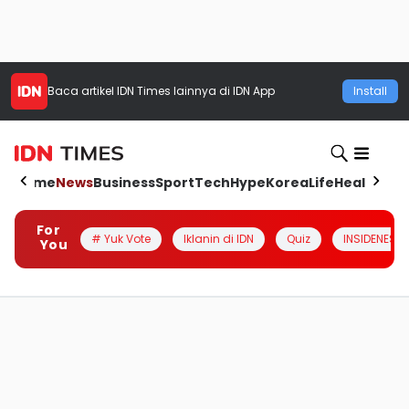
Baca artikel
IDN Times
lainnya di IDN App
Install
Home
News
Business
Sport
Tech
Hype
Korea
Life
Health
Aut
For
# Yuk Vote
Iklanin di IDN
Quiz
INSIDENESIA
You