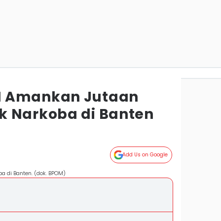
N Amankan Jutaan
k Narkoba di Banten
Add Us on Google
a di Banten. (dok. BPOM)