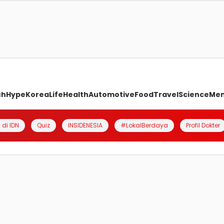
ch
Hype
Korea
Life
Health
Automotive
Food
Travel
Science
Me
 di IDN
Quiz
INSIDENESIA
#LokalBerdaya
Profil Dokter