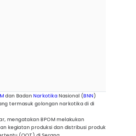
OM
dan Badan
Narkotika
Nasional (
BNN
)
ng termasuk golongan narkotika di di
krar, mengatakan BPOM melakukan
n kegiatan produksi dan distribusi produk
ertentu (OOT) di Serang.