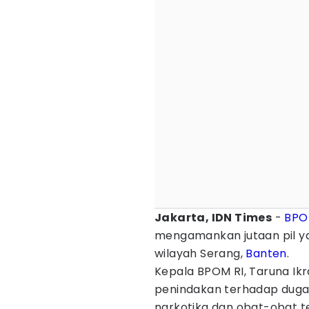
Jakarta, IDN Times
-
BP
mengamankan jutaan pil ya
wilayah Serang,
Banten
.
Kepala BPOM RI, Taruna I
penindakan terhadap dugaa
narkotika dan obat-obat t