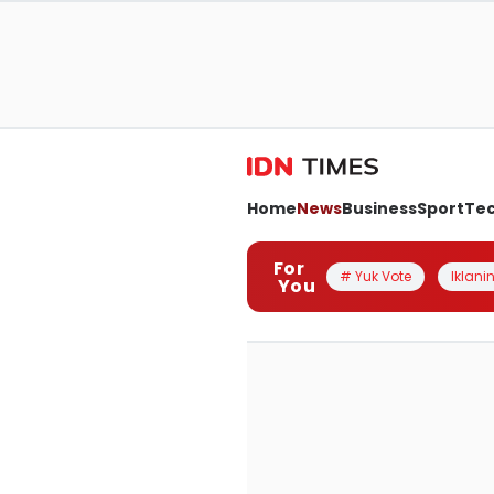
Home
News
Business
Sport
Te
For
# Yuk Vote
Iklanin
You