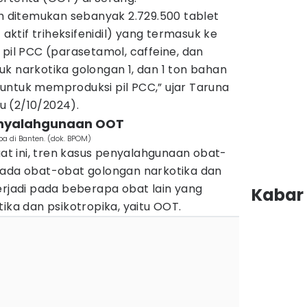
ah ditemukan sebanyak 2.729.500 tablet
tif triheksifenidil) yang termasuk ke
 pil PCC (parasetamol, caffeine, dan
k narkotika golongan 1, dan 1 ton bahan
untuk memproduksi pil PCC,” ujar Taruna
 (2/10/2024).
enyalahgunaan OOT
a di Banten. (dok. BPOM)
 ini, tren kasus penyalahgunaan obat-
pada obat-obat golongan narkotika dan
erjadi pada beberapa obat lain yang
Kabar 
tika dan psikotropika, yaitu OOT.