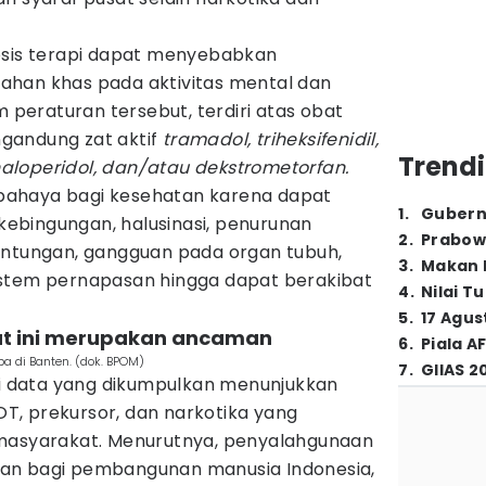
osis terapi dapat menyebabkan
ahan khas pada aktivitas mental dan
m peraturan tersebut, terdiri atas obat
gandung zat aktif
tramadol, triheksifenidil,
Trendi
, haloperidol, dan/atau dekstrometorfan.
ahaya bagi kesehatan karena dapat
1
.
Gubern
ebingungan, halusinasi, penurunan
2
.
Prabow
antungan, gangguan pada organ tubuh,
3
.
Makan B
istem pernapasan hingga dapat berakibat
4
.
Nilai T
5
.
17 Agus
at ini merupakan ancaman
6
.
Piala A
a di Banten. (dok. BPOM)
7
.
GIIAS 2
 data yang dikumpulkan menunjukkan
, prekursor, dan narkotika yang
 masyarakat. Menurutnya, penyalahgunaan
an bagi pembangunan manusia Indonesia,