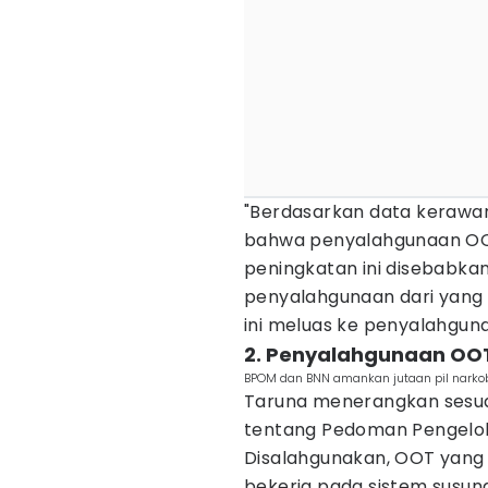
"Berdasarkan data kerawan
bahwa penyalahgunaan OOT
peningkatan ini disebabkan
penyalahgunaan dari yang
ini meluas ke penyalahgun
2. Penyalahgunaan OO
BPOM dan BNN amankan jutaan pil narkob
Taruna menerangkan sesua
tentang Pedoman Pengelol
Disalahgunakan, OOT yang 
bekerja pada sistem susuna