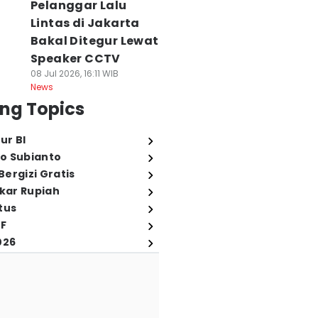
Pelanggar Lalu
Lintas di Jakarta
Bakal Ditegur Lewat
Speaker CCTV
08 Jul 2026, 16:11 WIB
News
ng Topics
ur BI
o Subianto
ergizi Gratis
ukar Rupiah
tus
FF
026