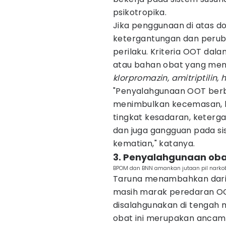
psikotropika.
Jika penggunaan di atas d
ketergantungan dan perub
perilaku. Kriteria OOT dala
atau bahan obat yang men
klorpromazin, amitriptilin
"Penyalahgunaan OOT berb
menimbulkan kecemasan, k
tingkat kesadaran, keterg
dan juga gangguan pada s
kematian," katanya.
3. Penyalahgunaan ob
BPOM dan BNN amankan jutaan pil narkob
Taruna menambahkan dari
masih marak peredaran OOT
disalahgunakan di tengah
obat ini merupakan ancam