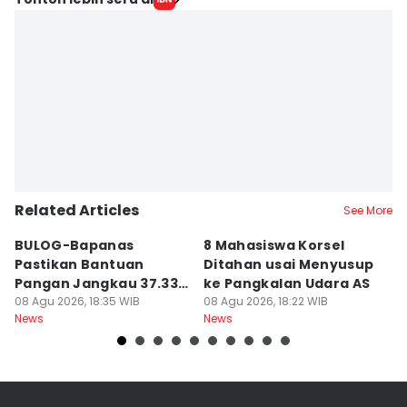
Related Articles
See More
BULOG-Bapanas
8 Mahasiswa Korsel
P
Pastikan Bantuan
Ditahan usai Menyusup
A
Pangan Jangkau 37.338
ke Pangkalan Udara AS
In
Penerima di Alor
08 Agu 2026, 18:35 WIB
08 Agu 2026, 18:22 WIB
08
News
News
Ne