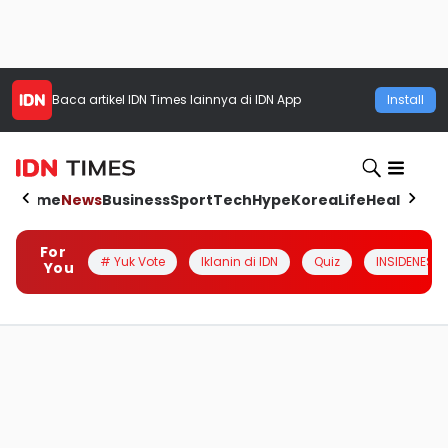
Baca artikel
IDN Times
lainnya di IDN App
Install
Home
News
Business
Sport
Tech
Hype
Korea
Life
Health
Aut
For
# Yuk Vote
Iklanin di IDN
Quiz
INSIDENESIA
You