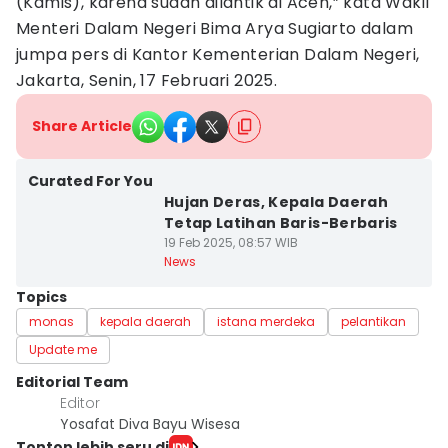
(Kamis), karena sudah dilantik di Aceh,” kata Wakil
Menteri Dalam Negeri Bima Arya Sugiarto dalam
jumpa pers di Kantor Kementerian Dalam Negeri,
Jakarta, Senin, 17 Februari 2025.
Share Article
Curated For You
Hujan Deras, Kepala Daerah
Tetap Latihan Baris-Berbaris
19 Feb 2025, 08:57 WIB
News
Topics
monas
kepala daerah
istana merdeka
pelantikan
Update me
Editorial Team
Editor
Yosafat Diva Bayu Wisesa
Tonton lebih seru di