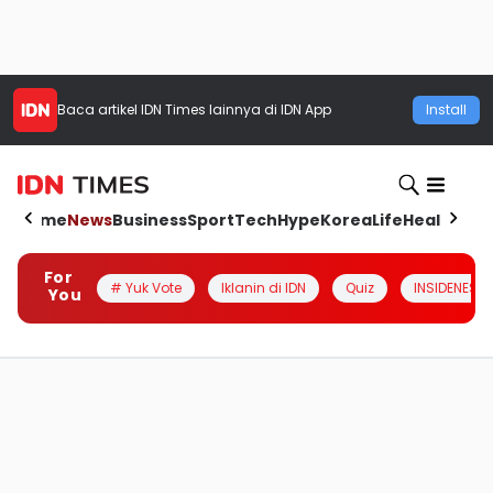
Baca artikel
IDN Times
lainnya di IDN App
Install
Home
News
Business
Sport
Tech
Hype
Korea
Life
Health
Aut
For
# Yuk Vote
Iklanin di IDN
Quiz
INSIDENESIA
You