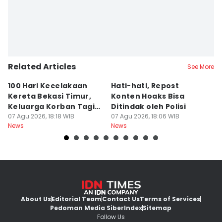
Related Articles
See More
100 Hari Kecelakaan
Hati-hati, Repost
Po
Kereta Bekasi Timur,
Konten Hoaks Bisa
M
Keluarga Korban Tagih
Ditindak oleh Polisi
D
Transparansi
07 Agu 2026, 18:18 WIB
07 Agu 2026, 18:06 WIB
A
07
News
News
Ne
About Us
Editorial Team
Contact Us
Terms of Services
Pedoman Media Siber
Index
Sitemap
Follow Us