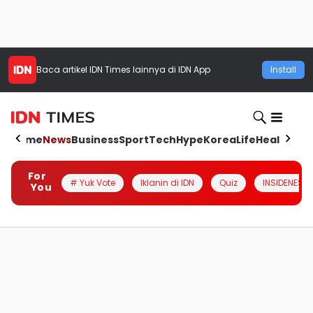
Baca artikel
IDN Times
lainnya di IDN App
Install
Home
News
Business
Sport
Tech
Hype
Korea
Life
Health
Aut
For
# Yuk Vote
Iklanin di IDN
Quiz
INSIDENESIA
You