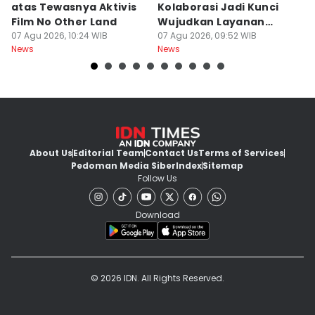
atas Tewasnya Aktivis
Kolaborasi Jadi Kunci
d
Film No Other Land
Wujudkan Layanan
D
07 Agu 2026, 10:24 WIB
Publik Terintegrasi
07 Agu 2026, 09:52 WIB
07
News
News
Ne
About Us
Editorial Team
Contact Us
Terms of Services
Pedoman Media Siber
Index
Sitemap
Follow Us
Download
© 2026 IDN. All Rights Reserved.