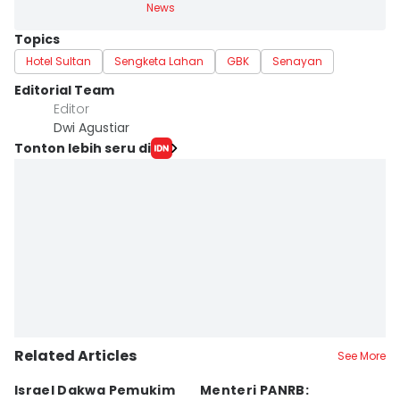
News
Topics
Hotel Sultan
Sengketa Lahan
GBK
Senayan
Editorial Team
Editor
Dwi Agustiar
Tonton lebih seru di
Related Articles
See More
Israel Dakwa Pemukim
Menteri PANRB:
K