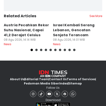
Related Articles
See More
Austria Pecahkan Rekor
Israel Kembali Serang
P
Suhu Nasional, Capai
Lebanon, Gencatan
P
41,2 Derajat Celsius
Senjata Terancam
S
08 Agu 2026, 14:14 WIB
08 Agu 2026, 14:01 WIB
08
News
News
Ne
About Us
Editorial Team
Contact Us
Terms of Services
Pedoman Media Siber
Index
Sitemap
Follow Us
Download