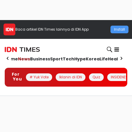
Baca artikel
IDN Times
lainnya di IDN App
Install
Home
News
Business
Sport
Tech
Hype
Korea
Life
Health
Aut
For
# Yuk Vote
Iklanin di IDN
Quiz
INSIDENESIA
You