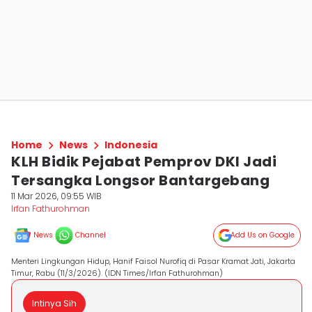
Home
News
Indonesia
KLH Bidik Pejabat Pemprov DKI Jadi
Tersangka Longsor Bantargebang
11 Mar 2026, 09:55 WIB
Irfan Fathurohman
News
Channel
Add Us on Google
Menteri Lingkungan Hidup, Hanif Faisol Nurofiq di Pasar Kramat Jati, Jakarta
Timur, Rabu (11/3/2026). (IDN Times/Irfan Fathurohman)
Intinya Sih