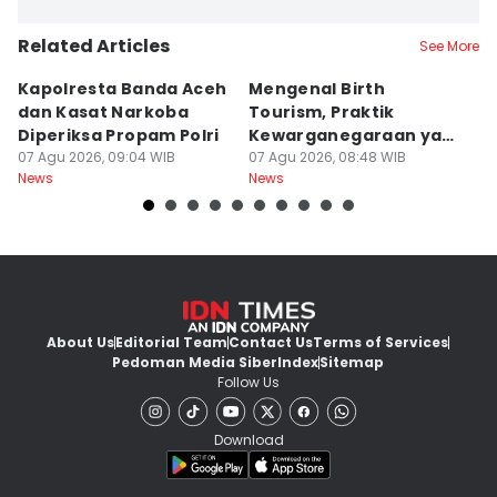
Related Articles
See More
Kapolresta Banda Aceh
Mengenal Birth
T
dan Kasat Narkoba
Tourism, Praktik
T
Diperiksa Propam Polri
Kewarganegaraan yang
K
07 Agu 2026, 09:04 WIB
Bikin Trump Gerah
07 Agu 2026, 08:48 WIB
B
07
News
News
Ne
About Us
Editorial Team
Contact Us
Terms of Services
Pedoman Media Siber
Index
Sitemap
Follow Us
Download