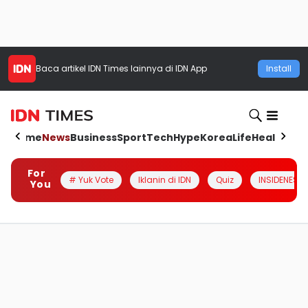
Baca artikel
IDN Times
lainnya di IDN App
Install
Home
News
Business
Sport
Tech
Hype
Korea
Life
Health
Aut
For
# Yuk Vote
Iklanin di IDN
Quiz
INSIDENESIA
You