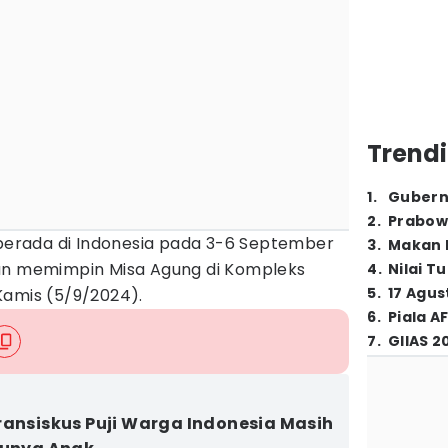
Trendi
1
.
Gubern
2
.
Prabow
 berada di Indonesia pada 3-6 September
3
.
Makan B
kan memimpin Misa Agung di Kompleks
4
.
Nilai T
5
.
17 Agus
Kamis (5/9/2024).
6
.
Piala A
7
.
GIIAS 2
ransiskus Puji Warga Indonesia Masih