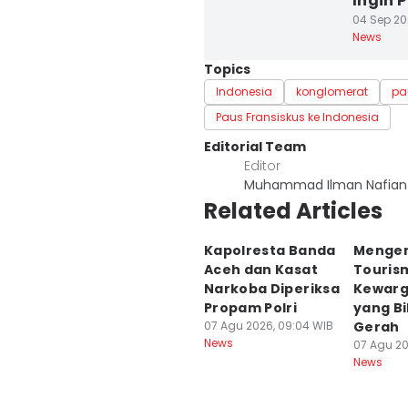
Ingin 
04 Sep 20
News
Topics
Indonesia
konglomerat
pa
Paus Fransiskus ke Indonesia
Editorial Team
Editor
Muhammad Ilman Nafian
Related Articles
Kapolresta Banda
Mengen
Aceh dan Kasat
Tourism
Narkoba Diperiksa
Kewar
Propam Polri
yang B
07 Agu 2026, 09:04 WIB
Gerah
News
07 Agu 20
News