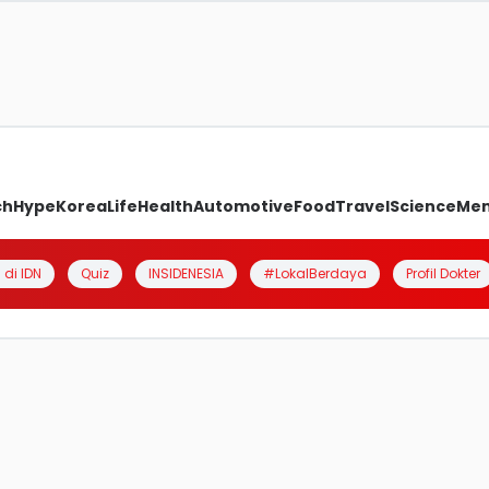
ch
Hype
Korea
Life
Health
Automotive
Food
Travel
Science
Me
 di IDN
Quiz
INSIDENESIA
#LokalBerdaya
Profil Dokter