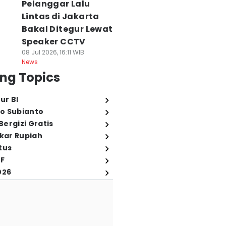
Pelanggar Lalu
Lintas di Jakarta
Bakal Ditegur Lewat
Speaker CCTV
08 Jul 2026, 16:11 WIB
News
ng Topics
ur BI
o Subianto
ergizi Gratis
ukar Rupiah
tus
FF
026