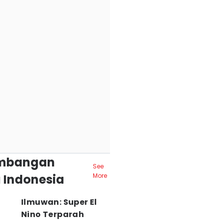
mbangan
See
 Indonesia
More
Ilmuwan: Super El
Nino Terparah