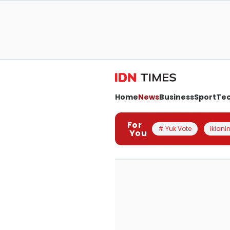
Home
News
Business
Sport
Te
For
# Yuk Vote
Iklanin
You