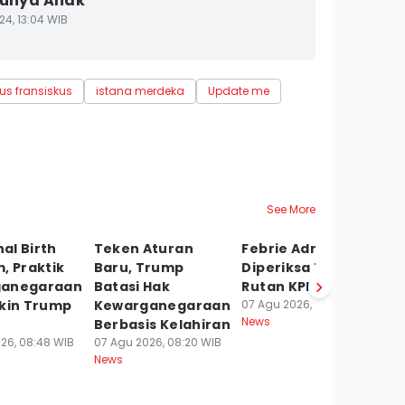
Punya Anak
24, 13:04 WIB
us fransiskus
istana merdeka
Update me
See More
al Birth
Teken Aturan
Febrie Adriansyah
Po
, Praktik
Baru, Trump
Diperiksa Tim 9 di
M
ganegaraan
Batasi Hak
Rutan KPK Hari Ini
G
ikin Trump
Kewarganegaraan
07 Agu 2026, 08:18 WIB
K
News
Berbasis Kelahiran
07
Ne
26, 08:48 WIB
07 Agu 2026, 08:20 WIB
News