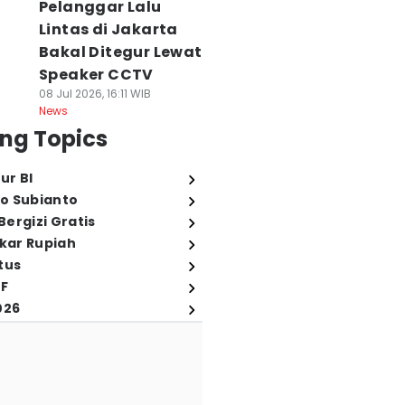
Pelanggar Lalu
Lintas di Jakarta
Bakal Ditegur Lewat
Speaker CCTV
08 Jul 2026, 16:11 WIB
News
ng Topics
ur BI
o Subianto
ergizi Gratis
ukar Rupiah
tus
FF
026