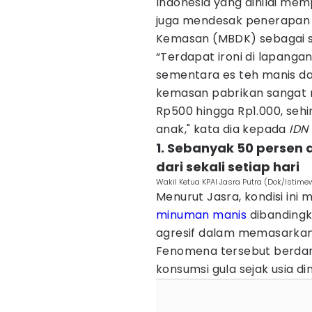
Indonesia yang dinilai mem
juga mendesak penerapan
Kemasan (MBDK) sebagai so
“Terdapat ironi di lapangan
sementara es teh manis da
kemasan pabrikan sangat m
Rp500 hingga Rp1.000, seh
anak," kata dia kepada
IDN
1. Sebanyak 50 persen
dari sekali setiap hari
Wakil Ketua KPAI Jasra Putra (Dok/Istime
Menurut Jasra, kondisi ini
minuman manis
dibandingka
agresif dalam memasarkan 
Fenomena tersebut berda
konsumsi gula sejak usia din