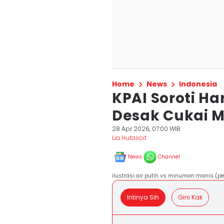
Home
News
Indonesia
KPAI Soroti Ha
Desak Cukai 
28 Apr 2026, 07:00 WIB
Lia Hutasoit
News
Channel
ilustrasi air putih vs minuman manis (p
Intinya Sih
Gini Kak