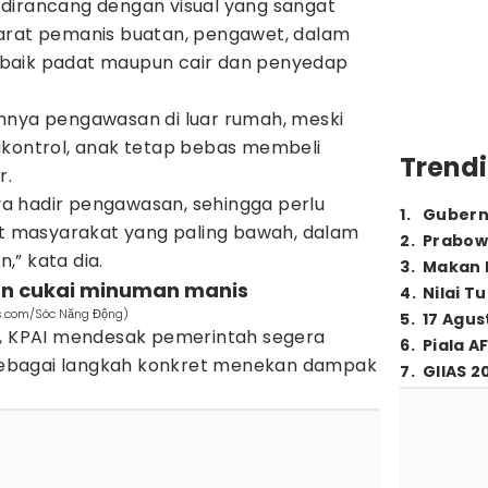
dirancang dengan visual yang sangat
arat pemanis buatan, pengawet, dalam
baik padat maupun cair dan penyedap
hnya pengawasan di luar rumah, meski
ikontrol, anak tetap bebas membeli
Trendi
r.
 ya hadir pengawasan, sehingga perlu
1
.
Gubern
kat masyarakat yang paling bawah, dalam
2
.
Prabow
,” kata dia.
3
.
Makan B
an cukai minuman manis
4
.
Nilai T
ls.com/Sóc Năng Động)
5
.
17 Agus
t, KPAI mendesak pemerintah segera
6
.
Piala A
ebagai langkah konkret menekan dampak
7
.
GIIAS 2