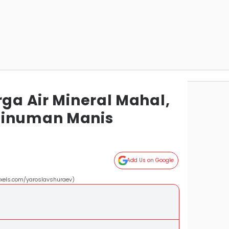
rga Air Mineral Mahal,
Minuman Manis
Add Us on Google
exels.com/yaroslavshuraev)