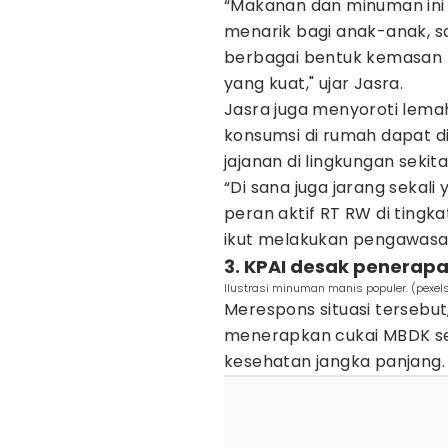
“Makanan dan minuman ini 
menarik bagi anak-anak, s
berbagai bentuk kemasan 
yang kuat," ujar Jasra.
Jasra juga menyoroti lema
konsumsi di rumah dapat d
jajanan di lingkungan sekita
“Di sana juga jarang sekali
peran aktif RT RW di ting
ikut melakukan pengawasan
3. KPAI desak penerap
Ilustrasi minuman manis populer. (pexe
Merespons situasi tersebu
menerapkan cukai MBDK s
kesehatan jangka panjang.