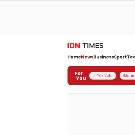
Home
News
Business
Sport
Te
For
# Yuk Vote
Iklanin
You