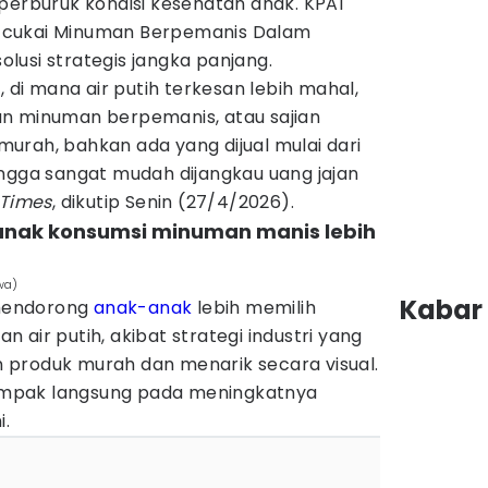
perburuk kondisi kesehatan anak. KPAI
 cukai Minuman Berpemanis Dalam
lusi strategis jangka panjang.
, di mana air putih terkesan lebih mahal,
n minuman berpemanis, atau sajian
urah, bahkan ada yang dijual mulai dari
ingga sangat mudah dijangkau uang jajan
 Times
, dikutip Senin (27/4/2026).
 anak konsumsi minuman manis lebih
wa)
Kabar 
 mendorong
anak-anak
lebih memilih
n air putih, akibat strategi industri yang
produk murah dan menarik secara visual.
mpak langsung pada meningkatnya
i.