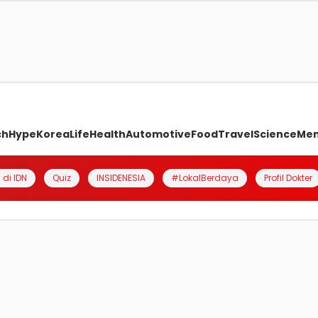
ch
Hype
Korea
Life
Health
Automotive
Food
Travel
Science
Me
 di IDN
Quiz
INSIDENESIA
#LokalBerdaya
Profil Dokter