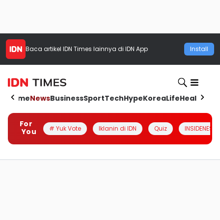
Baca artikel
IDN Times
lainnya di IDN App
Install
Home
News
Business
Sport
Tech
Hype
Korea
Life
Health
Aut
For
# Yuk Vote
Iklanin di IDN
Quiz
INSIDENESIA
You