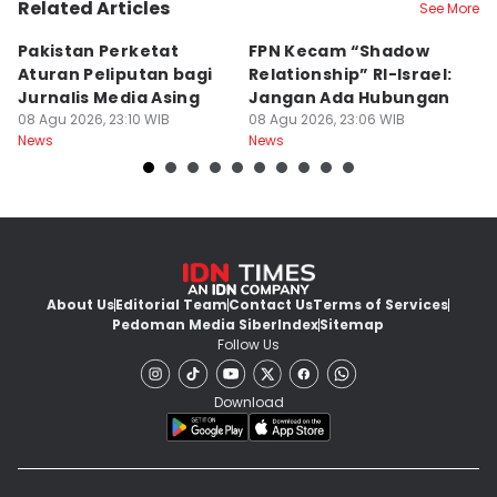
Related Articles
See More
Pakistan Perketat
FPN Kecam “Shadow
P
Aturan Peliputan bagi
Relationship” RI-Israel:
N
Jurnalis Media Asing
Jangan Ada Hubungan
B
08 Agu 2026, 23:10 WIB
08 Agu 2026, 23:06 WIB
N
08
News
News
Ne
About Us
Editorial Team
Contact Us
Terms of Services
Pedoman Media Siber
Index
Sitemap
Follow Us
Download