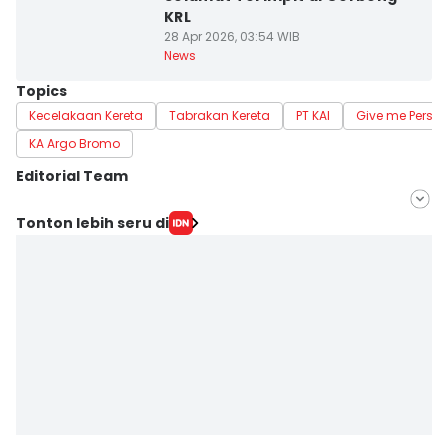
KRL
28 Apr 2026, 03:54 WIB
News
Topics
Kecelakaan Kereta
Tabrakan Kereta
PT KAI
Give me Perspe
KA Argo Bromo
Editorial Team
Editor
Tonton lebih seru di
Anata Siregar
Editor
Fahreza Murnanda