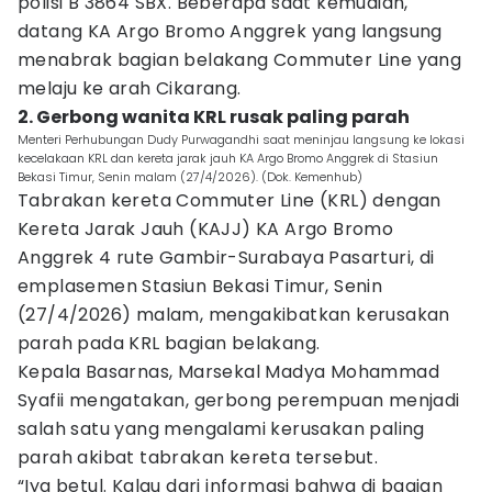
polisi B 3864 SBX. Beberapa saat kemudian,
datang KA Argo Bromo Anggrek yang langsung
menabrak bagian belakang Commuter Line yang
melaju ke arah Cikarang.
2. Gerbong wanita KRL rusak paling parah
Menteri Perhubungan Dudy Purwagandhi saat meninjau langsung ke lokasi
kecelakaan KRL dan kereta jarak jauh KA Argo Bromo Anggrek di Stasiun
Bekasi Timur, Senin malam (27/4/2026). (Dok. Kemenhub)
Tabrakan kereta Commuter Line (KRL) dengan
Kereta Jarak Jauh (KAJJ) KA Argo Bromo
Anggrek 4 rute Gambir-Surabaya Pasarturi, di
emplasemen Stasiun Bekasi Timur, Senin
(27/4/2026) malam, mengakibatkan kerusakan
parah pada KRL bagian belakang.
Kepala Basarnas, Marsekal Madya Mohammad
Syafii mengatakan, gerbong perempuan menjadi
salah satu yang mengalami kerusakan paling
parah akibat tabrakan kereta tersebut.
“Iya betul. Kalau dari informasi bahwa di bagian