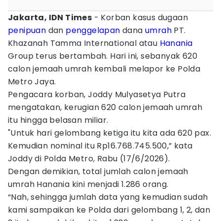
Jakarta, IDN Times
- Korban kasus dugaan
penipuan
dan
penggelapan
dana
umrah
PT.
Khazanah Tamma International atau
Hanania
Group terus bertambah. Hari ini, sebanyak 620
calon jemaah umrah kembali melapor ke Polda
Metro Jaya.
Pengacara korban, Joddy Mulyasetya Putra
mengatakan, kerugian 620 calon jemaah umrah
itu hingga belasan miliar.
"Untuk hari gelombang ketiga itu kita ada 620 pax.
Kemudian nominal itu Rp16.768.745.500,” kata
Joddy di Polda Metro, Rabu (17/6/2026).
Dengan demikian, total jumlah calon jemaah
umrah Hanania kini menjadi 1.286 orang.
“Nah, sehingga jumlah data yang kemudian sudah
kami sampaikan ke Polda dari gelombang 1, 2, dan