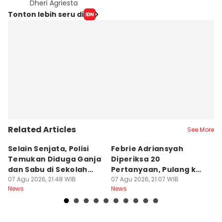
Dheri Agriesta
Tonton lebih seru di
Related Articles
See More
Selain Senjata, Polisi
Febrie Adriansyah
L
Temukan Diduga Ganja
Diperiksa 20
P
dan Sabu di Sekolah
Pertanyaan, Pulang ke
B
Jaksel
07 Agu 2026, 21:48 WIB
KPK Pakai Rompi
07 Agu 2026, 21:07 WIB
D
07
News
News
Ne