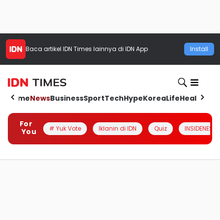
Baca artikel
IDN Times
lainnya di IDN App
Install
Home
News
Business
Sport
Tech
Hype
Korea
Life
Health
Aut
For
# Yuk Vote
Iklanin di IDN
Quiz
INSIDENESIA
You