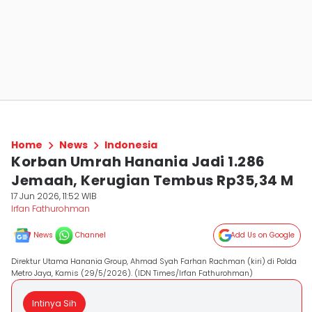
Home
News
Indonesia
Korban Umrah Hanania Jadi 1.286
Jemaah, Kerugian Tembus Rp35,34 M
17 Jun 2026, 11:52 WIB
Irfan Fathurohman
News
Channel
Add Us on Google
Direktur Utama Hanania Group, Ahmad Syah Farhan Rachman (kiri) di Polda
Metro Jaya, Kamis (29/5/2026). (IDN Times/Irfan Fathurohman)
Intinya Sih