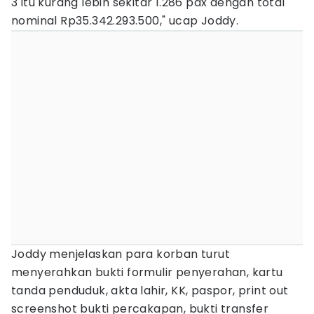
3 itu kurang lebih sekitar 1.286 pax dengan total
nominal Rp35.342.293.500," ucap Joddy.
Joddy menjelaskan para korban turut
menyerahkan bukti formulir penyerahan, kartu
tanda penduduk, akta lahir, KK, paspor, print out
screenshot bukti percakapan, bukti transfer