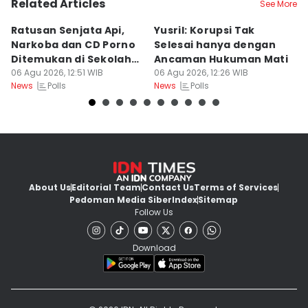
Related Articles
See More
Ratusan Senjata Api,
Yusril: Korupsi Tak
R
Narkoba dan CD Porno
Selesai hanya dengan
P
Ditemukan di Sekolah
Ancaman Hukuman Mati
d
Jaksel
06 Agu 2026, 12:51 WIB
06 Agu 2026, 12:26 WIB
B
06
Polls
Polls
News
News
Ne
About Us
Editorial Team
Contact Us
Terms of Services
Pedoman Media Siber
Index
Sitemap
Follow Us
Download