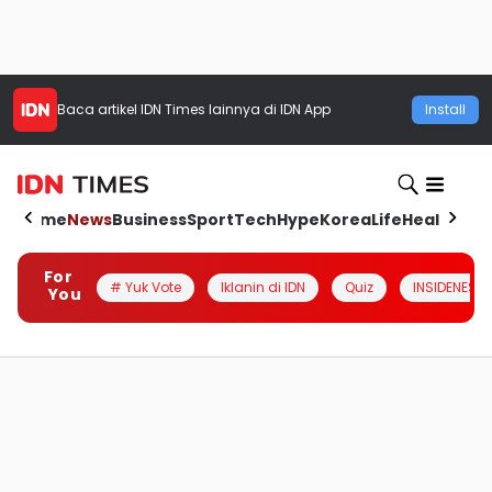
Baca artikel
IDN Times
lainnya di IDN App
Install
Home
News
Business
Sport
Tech
Hype
Korea
Life
Health
Aut
For
# Yuk Vote
Iklanin di IDN
Quiz
INSIDENESIA
You