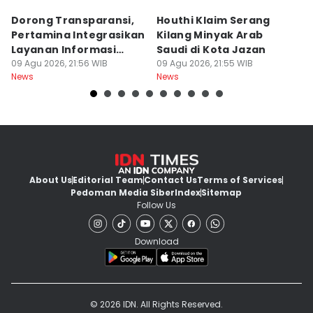
Dorong Transparansi,
Houthi Klaim Serang
M
Pertamina Integrasikan
Kilang Minyak Arab
W
Layanan Informasi
Saudi di Kota Jazan
P
Publik
09 Agu 2026, 21:56 WIB
09 Agu 2026, 21:55 WIB
G
09
News
News
Ne
About Us
Editorial Team
Contact Us
Terms of Services
Pedoman Media Siber
Index
Sitemap
Follow Us
Download
© 2026 IDN. All Rights Reserved.