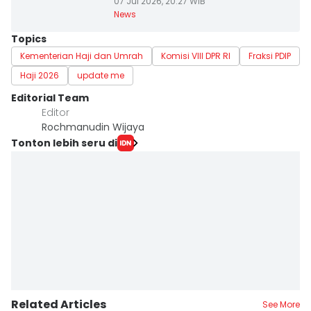
07 Jul 2026, 20:27 WIB
News
Topics
Kementerian Haji dan Umrah
Komisi VIII DPR RI
Fraksi PDIP
Haji 2026
update me
Editorial Team
Editor
Rochmanudin Wijaya
Tonton lebih seru di
Related Articles
See More