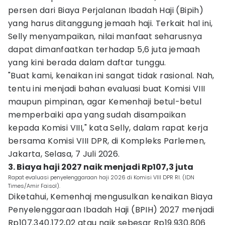
persen dari Biaya Perjalanan Ibadah Haji (Bipih)
yang harus ditanggung jemaah haji. Terkait hal ini,
Selly menyampaikan, nilai manfaat seharusnya
dapat dimanfaatkan terhadap 5,6 juta jemaah
yang kini berada dalam daftar tunggu.
"Buat kami, kenaikan ini sangat tidak rasional. Nah,
tentu ini menjadi bahan evaluasi buat Komisi VIII
maupun pimpinan, agar Kemenhaji betul-betul
memperbaiki apa yang sudah disampaikan
kepada Komisi VIII," kata Selly, dalam rapat kerja
bersama Komisi VIII DPR, di Kompleks Parlemen,
Jakarta, Selasa, 7 Juli 2026.
3. Biaya haji 2027 naik menjadi Rp107,3 juta
Rapat evaluasi penyelenggaraan haji 2026 di Komisi VIII DPR RI. (IDN
Times/Amir Faisol).
Diketahui, Kemenhaj mengusulkan kenaikan Biaya
Penyelenggaraan Ibadah Haji (BPIH) 2027 menjadi
Rp107.340.172,02 atau naik sebesar Rp19.930.806