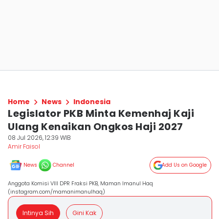
Home
News
Indonesia
Legislator PKB Minta Kemenhaj Kaji
Ulang Kenaikan Ongkos Haji 2027
08 Jul 2026, 12:39 WIB
Amir Faisol
News
Channel
Add Us on Google
Anggota Komisi VIII DPR Fraksi PKB, Maman Imanul Haq
(instagram.com/mamanimanulhaq)
Intinya Sih
Gini Kak