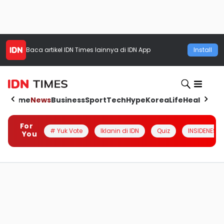
Baca artikel
IDN Times
lainnya di IDN App
Install
Home
News
Business
Sport
Tech
Hype
Korea
Life
Health
Aut
For
# Yuk Vote
Iklanin di IDN
Quiz
INSIDENESIA
You