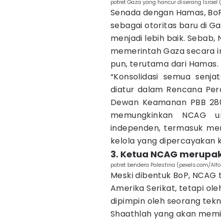
potret Gaza yang hancur diserang Israel
Senada dengan Hamas, BoP
sebagai otoritas baru di 
menjadi lebih baik. Sebab,
memerintah Gaza secara i
pun, terutama dari Hamas.
“Konsolidasi semua senj
diatur dalam Rencana Per
Dewan Keamanan PBB 2803
memungkinkan NCAG un
independen, termasuk men
kelola yang dipercayakan k
3. Ketua NCAG merupak
potret bendera Palestina (pexels.com/Alf
Meski dibentuk BoP, NCAG t
Amerika Serikat, tetapi ol
dipimpin oleh seorang tekn
Shaathlah yang akan memim