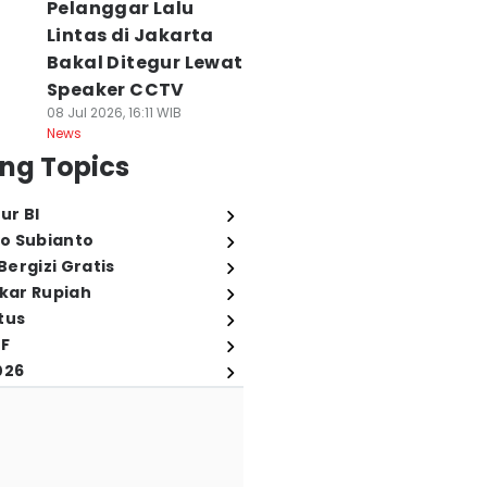
Pelanggar Lalu
Lintas di Jakarta
Bakal Ditegur Lewat
Speaker CCTV
08 Jul 2026, 16:11 WIB
News
ng Topics
ur BI
o Subianto
ergizi Gratis
ukar Rupiah
tus
FF
026