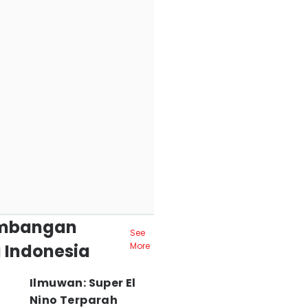
mbangan
See
 Indonesia
More
Ilmuwan: Super El
Nino Terparah