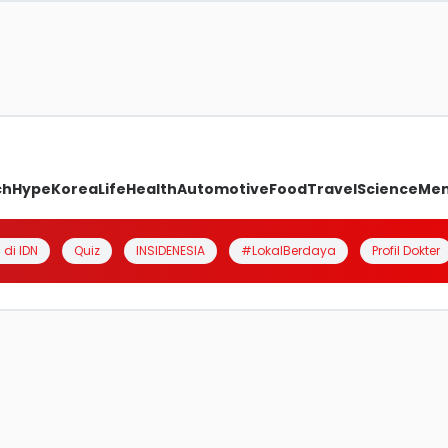
ch
Hype
Korea
Life
Health
Automotive
Food
Travel
Science
Me
 di IDN
Quiz
INSIDENESIA
#LokalBerdaya
Profil Dokter