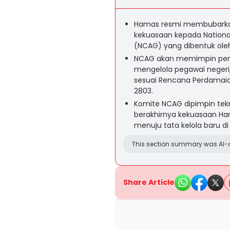
Hamas resmi membubarka
kekuasaan kepada Nationa
(NCAG) yang dibentuk ole
NCAG akan memimpin pem
mengelola pegawai negeri
sesuai Rencana Perdamai
2803.
Komite NCAG dipimpin tekn
berakhirnya kekuasaan Ham
menuju tata kelola baru d
This section summary was AI-a
Share Article