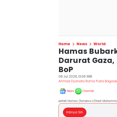
Home
News
World
Hamas Bubark
Darurat Gaza, 
BoP
08 Jul 2026, 13:06 WIB
Ahmad Dyandra Rama Putra Bagask
News
Channel
potret Hamas (farnews.ir/Hadi Mohamm
Intinya Sih