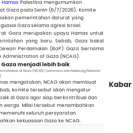
i
Hamas
Palestina mengumumkan
t Gaza pada Senin (6/7/2026). Komite
upakan pemerintahan darurat yang
uasai Gaza selama agresi Israel.
rat Gaza merupakan upaya Hamas untuk
erintahan yang baru. Sebab, Gaza bakal
ri Dewan Perdamaian (BoP) Gaza bernama
e Administration of Gaza (NCAG).
Gaza menjadi lebih baik
Administration of Gaza (NCAG) (commons.wikimedia.org/National
)
amas mengatakan, NCAG akan membuat
Kabar 
Sebab, komite tersebut akan mengatur
baik di Gaza agar siap berkontribusi dan
n warga. Milisi tersebut menambahkan
memenuhi seluruh persyaratan
erahkan kekuasaan Gaza ke NCAG.