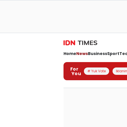
Home
News
Business
Sport
Te
For
# Yuk Vote
Iklanin
You