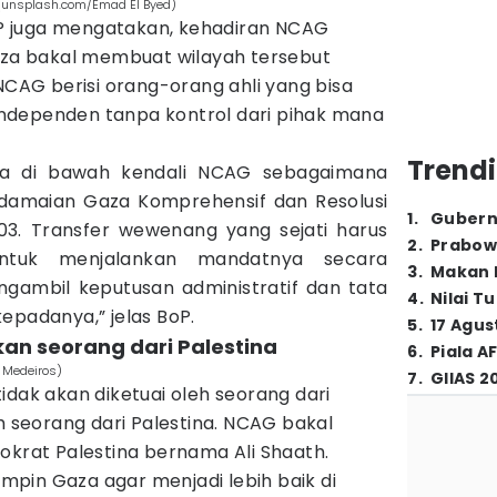
 (unsplash.com/Emad El Byed)
 juga mengatakan, kehadiran NCAG
Gaza bakal membuat wilayah tersebut
 NCAG berisi orang-orang ahli yang bisa
ndependen tanpa kontrol dari pihak mana
Trendi
ata di bawah kendali NCAG sebagaimana
damaian Gaza Komprehensif dan Resolusi
1
.
Gubern
. Transfer wewenang yang sejati harus
2
.
Prabow
tuk menjalankan mandatnya secara
3
.
Makan B
gambil keputusan administratif dan tata
4
.
Nilai T
epadanya,” jelas BoP.
5
.
17 Agus
an seorang dari Palestina
6
.
Piala A
o Medeiros)
7
.
GIIAS 2
idak akan diketuai oleh seorang dari
eh seorang dari Palestina. NCAG bakal
okrat Palestina bernama Ali Shaath.
pin Gaza agar menjadi lebih baik di