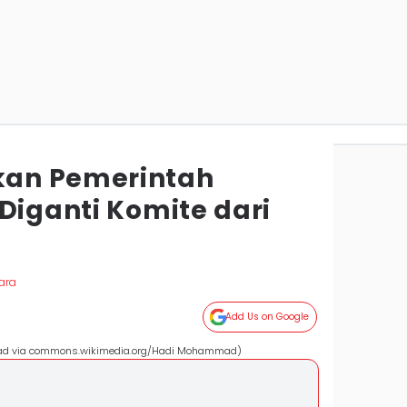
an Pemerintah
Diganti Komite dari
ara
Add Us on Google
ad via commons.wikimedia.org/Hadi Mohammad)