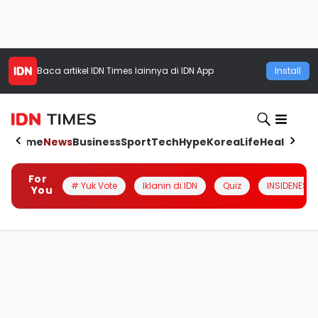
Baca artikel
IDN Times
lainnya di IDN App
Install
Home
News
Business
Sport
Tech
Hype
Korea
Life
Health
Aut
For
# Yuk Vote
Iklanin di IDN
Quiz
INSIDENESIA
You