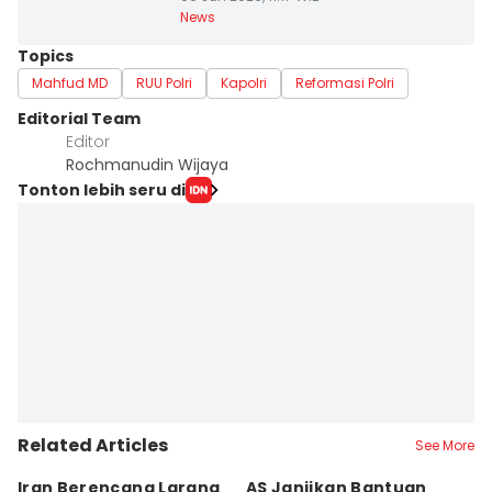
News
Topics
Mahfud MD
RUU Polri
Kapolri
Reformasi Polri
Editorial Team
Editor
Rochmanudin Wijaya
Tonton lebih seru di
Related Articles
See More
Iran Berencana Larang
AS Janjikan Bantuan
E