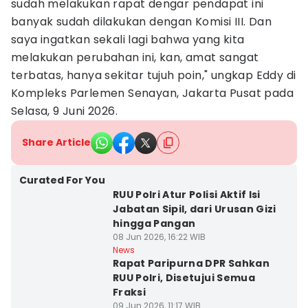
sudah melakukan rapat dengar pendapat ini
banyak sudah dilakukan dengan Komisi III. Dan
saya ingatkan sekali lagi bahwa yang kita
melakukan perubahan ini, kan, amat sangat
terbatas, hanya sekitar tujuh poin," ungkap Eddy di
Kompleks Parlemen Senayan, Jakarta Pusat pada
Selasa, 9 Juni 2026.
Share Article
Curated For You
RUU Polri Atur Polisi Aktif Isi
Jabatan Sipil, dari Urusan Gizi
hingga Pangan
08 Jun 2026, 16:22 WIB
News
Rapat Paripurna DPR Sahkan
RUU Polri, Disetujui Semua
Fraksi
09 Jun 2026, 11:17 WIB