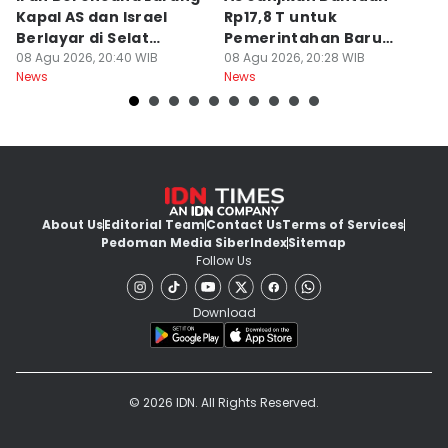
Kapal AS dan Israel
Rp17,8 T untuk
S
Berlayar di Selat
Pemerintahan Baru
P
Hormuz
08 Agu 2026, 20:40 WIB
Kolombia
08 Agu 2026, 20:28 WIB
M
08
News
News
Ne
About Us
Editorial Team
Contact Us
Terms of Services
Pedoman Media Siber
Index
Sitemap
Follow Us
Download
© 2026 IDN. All Rights Reserved.