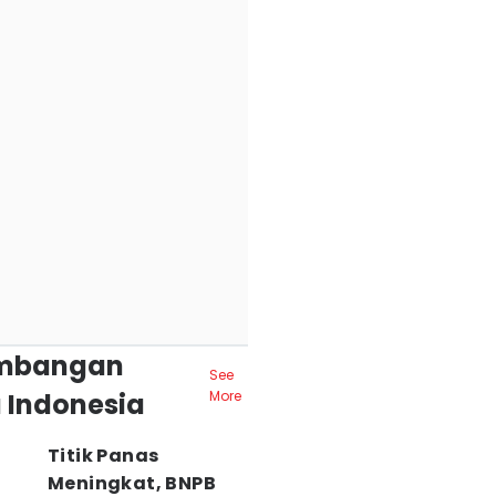
mbangan
See
 Indonesia
More
Titik Panas
Meningkat, BNPB