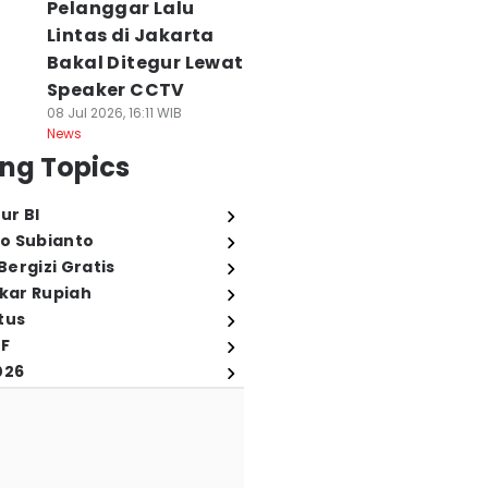
Pelanggar Lalu
Lintas di Jakarta
Bakal Ditegur Lewat
Speaker CCTV
08 Jul 2026, 16:11 WIB
News
ng Topics
ur BI
o Subianto
ergizi Gratis
ukar Rupiah
tus
FF
026