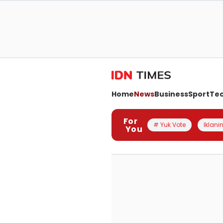
Home
News
Business
Sport
Te
For
# Yuk Vote
Iklanin
You