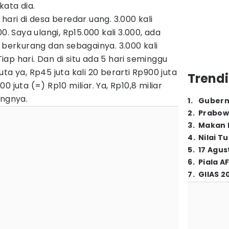
kata dia.
hari di desa beredar uang. 3.000 kali
0. Saya ulangi, Rp15.000 kali 3.000, ada
t berkurang dan sebagainya. 3.000 kali
 Tiap hari. Dan di situ ada 5 hari seminggu
 juta ya, Rp45 juta kali 20 berarti Rp900 juta
Trendi
900 juta (=) Rp10 miliar. Ya, Rp10,8 miliar
ungnya.
1
.
Gubern
2
.
Prabow
3
.
Makan B
4
.
Nilai T
5
.
17 Agus
6
.
Piala A
7
.
GIIAS 2