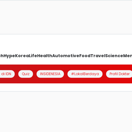
ch
Hype
Korea
Life
Health
Automotive
Food
Travel
Science
Me
 di IDN
Quiz
INSIDENESIA
#LokalBerdaya
Profil Dokter