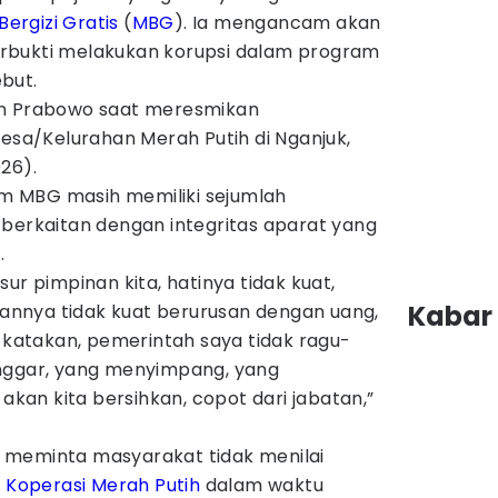
ergizi Gratis
(
MBG
). Ia mengancam akan
rbukti melakukan korupsi dalam program
but.
an Prabowo saat meresmikan
Desa/Kelurahan Merah Putih di Nganjuk,
26).
 MBG masih memiliki sejumlah
 berkaitan dengan integritas aparat yang
.
ur pimpinan kita, hatinya tidak kuat,
Kabar 
imannya tidak kuat berurusan dengan uang,
h katakan, pemerintah saya tidak ragu-
anggar, yang menyimpang, yang
an kita bersihkan, copot dari jabatan,”
 meminta masyarakat tidak menilai
n
Koperasi Merah Putih
dalam waktu