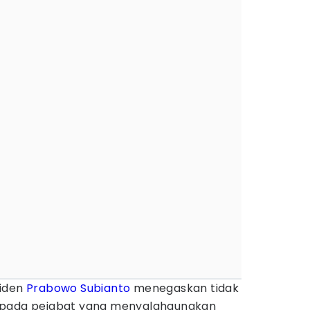
siden
Prabowo Subianto
menegaskan tidak
epada pejabat yang menyalahgunakan