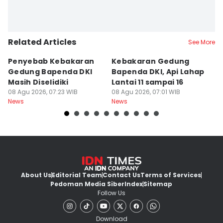
Related Articles
See More
Penyebab Kebakaran
Kebakaran Gedung
M
Gedung Bapenda DKI
Bapenda DKI, Api Lahap
K
Masih Diselidiki
Lantai 11 sampai 16
D
08 Agu 2026, 07:23 WIB
08 Agu 2026, 07:01 WIB
S
08
News
News
Ne
About Us
Editorial Team
Contact Us
Terms of Services
Pedoman Media Siber
Index
Sitemap
Follow Us
Download