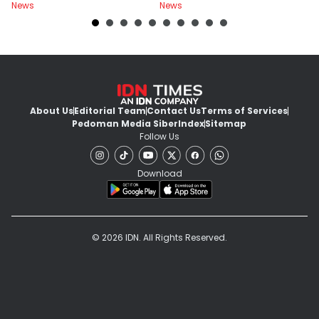
News
News
Ne
About Us
Editorial Team
Contact Us
Terms of Services
Pedoman Media Siber
Index
Sitemap
Follow Us
Download
© 2026 IDN. All Rights Reserved.