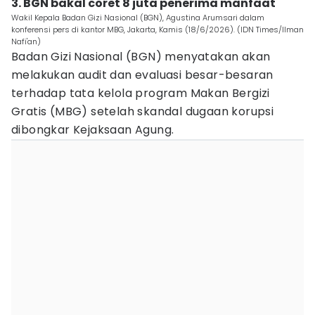
3. BGN bakal coret 8 juta penerima manfaat
Wakil Kepala Badan Gizi Nasional (BGN), Agustina Arumsari dalam
konferensi pers di kantor MBG, Jakarta, Kamis (18/6/2026). (IDN Times/Ilman
Nafi'an)
Badan Gizi Nasional (BGN) menyatakan akan
melakukan audit dan evaluasi besar-besaran
terhadap tata kelola program Makan Bergizi
Gratis (MBG) setelah skandal dugaan korupsi
dibongkar Kejaksaan Agung.