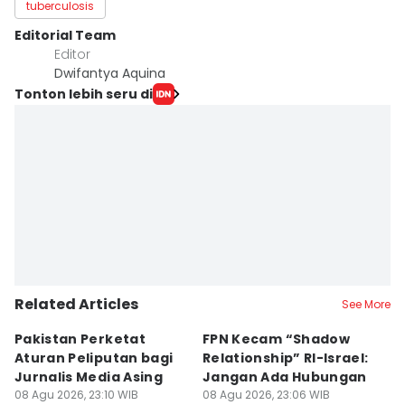
tuberculosis
Editorial Team
Editor
Dwifantya Aquina
Tonton lebih seru di
Related Articles
See More
Pakistan Perketat
FPN Kecam “Shadow
P
Aturan Peliputan bagi
Relationship” RI-Israel:
N
Jurnalis Media Asing
Jangan Ada Hubungan
B
08 Agu 2026, 23:10 WIB
08 Agu 2026, 23:06 WIB
N
08