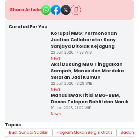
Share Article
Curated For You
Korupsi MBG: Permohonan
Justice Collaborator Sony
Sanjaya Ditolak Kejagung
23 Jun 2026, 17:33 WIB
News
Aksi Dukung MBG Tinggalkan
Sampah, Monas dan Merdeka
Selatan Jadi Kumuh
22 Jun 2026, 18:29 WIB
News
Mahasiswa Kritisi MBG-BBM,
Dasco Telepon Bahlil dan Nanik
19 Jun 2026, 21:02 WIB
News
Topics
Budi Gunadi Sadikin
Program Makan Bergizi Gratis
Badan Gi