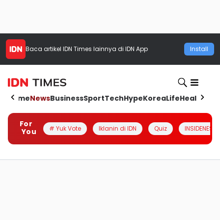
Baca artikel
IDN Times
lainnya di IDN App
Install
Home
News
Business
Sport
Tech
Hype
Korea
Life
Health
Aut
For
# Yuk Vote
Iklanin di IDN
Quiz
INSIDENESIA
You