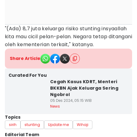
"(Ada) 8,7 juta keluarga risiko stunting insyaallah
kita mau cicil pelan-pelan. Negara tetap ditangani
oleh kementerian terkait," katanya.
Share Article
Curated For You
Cegah Kasus KDRT, Menteri
BKKBN Ajak Keluarga Sering
Ngobrol
05 Des 2024, 05:15 WIB
News
Topics
sirih
stunting
Update me
Wihaji
Editorial Team