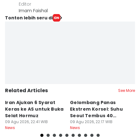
Editor
Imam Faishal
Tonton lebih seru di
Related Articles
See More
Iran Ajukan 6 Syarat
Gelombang Panas
D
Keras ke AS untuk Buka
Ekstrem Korsel: Suhu
P
Selat Hormuz
Seoul Tembus 40
L
09 Agu 2026, 22:41 WIB
Derajat Celcius
09 Agu 2026, 22:17 WIB
P
09
News
News
Ne