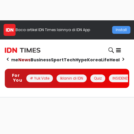
Baca artikel
IDN Times
lainnya di IDN App
Install
Home
News
Business
Sport
Tech
Hype
Korea
Life
Health
Aut
For
# Yuk Vote
Iklanin di IDN
Quiz
INSIDENESIA
You