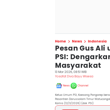
Home
News
Indonesia
Pesan Gus Ali
PSI: Dengark
Masyarakat
13 Mar 2026, 08:51 WIB
Yosafat Diva Bayu Wisesa
News
Channel
Ketua Umum PSI, Kaesang Pangarep bersa
Pesantren Darussalam Timur Watucongol,
Kamis (12/3/2026) (dok. PSI)