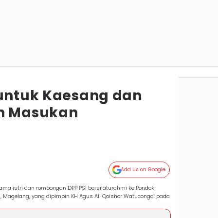
 untuk Kaesang dan
an Masukan
Add Us on Google
ma istri dan rombongan DPP PSI bersilaturahmi ke Pondok
 Magelang, yang dipimpin KH Agus Ali Qoishor Watucongol pada