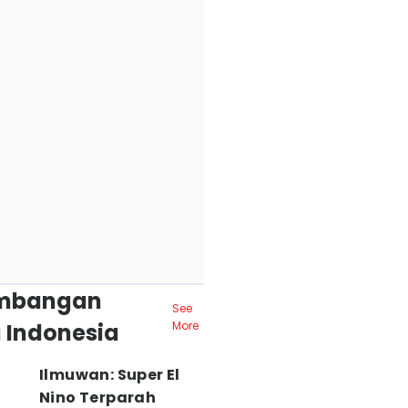
mbangan
See
 Indonesia
More
Ilmuwan: Super El
Nino Terparah