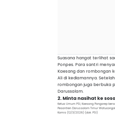
Suasana hangat terlihat s
Ponpes. Para santri meny
Kaesang dan rombongan k
Ali di kediamannya. Setela
rombongan juga berbuka p
Darussalam.
2. Minta nasihat ke so
Ketua Umum PSI, Kaesang Pangarep bersa
Pesantren Darussalam Timur Watucongol,
Kamis (12/3/2026) (dok. PSI)