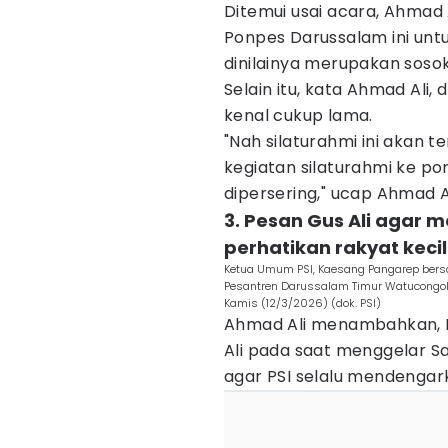
Ditemui usai acara, Ahmad
Ponpes Darussalam ini unt
dinilainya merupakan sosok
Selain itu, kata Ahmad Ali, 
kenal cukup lama.
"Nah silaturahmi ini akan t
kegiatan silaturahmi ke po
dipersering," ucap Ahmad Al
3. Pesan Gus Ali agar
perhatikan rakyat kecil
Ketua Umum PSI, Kaesang Pangarep bersa
Pesantren Darussalam Timur Watucongol,
Kamis (12/3/2026) (dok. PSI)
Ahmad Ali menambahkan, D
Ali pada saat menggelar Saf
agar PSI selalu mendengar