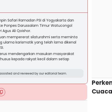
n Safari Ramadan PSI di Yogyakarta dan
 ke Ponpes Darussalam Timur Watucongol
 Agus Ali Qoishor.
juan mempererat silaturahmi serta meminta
ang ulama karismatik yang telah lama dikenal
SI.
I terus mendengarkan masukan masyarakat
husus kepada rakyat kecil dalam setiap
ssisted and reviewed by our editorial team.
Perke
Cuaca