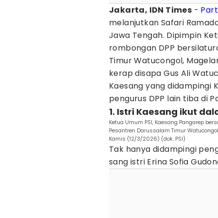
Jakarta, IDN Times
-
Part
melanjutkan Safari Ramada
Jawa Tengah. Dipimpin Ke
rombongan DPP bersilatur
Timur Watucongol, Magelang
kerap disapa Gus Ali Watu
Kaesang yang didampingi K
pengurus DPP lain tiba di P
1. Istri Kaesang ikut 
Ketua Umum PSI, Kaesang Pangarep bersa
Pesantren Darussalam Timur Watucongol,
Kamis (12/3/2026) (dok. PSI)
Tak hanya didampingi peng
sang istri Erina Sofia Gudon