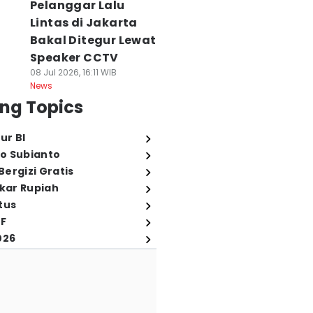
Pelanggar Lalu
Lintas di Jakarta
Bakal Ditegur Lewat
Speaker CCTV
08 Jul 2026, 16:11 WIB
News
ng Topics
ur BI
o Subianto
ergizi Gratis
ukar Rupiah
tus
FF
026