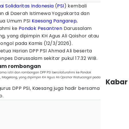
ai Solidaritas Indonesia
(
PSI
) kembali
n di Daerah Istimewa Yogyakarta dan
tua Umum PSI
Kaesang Pangarep
,
ahmi ke
Pondok Pesantren
Darussalam
, yang dipimpin KH Agus Ali Qoishor atau
congol pada Kamis (12/3/2026).
etua Harian DPP PSI Ahmad Ali beserta
onpes Darussalam sekitar pukul 17.32 WIB.
dalam rombongan
ma istri dan rombongan DPP PSI bersilaturahmi ke Pondok
 Magelang, yang dipimpin KH Agus Ali Qoishor Watucongol pada
Kabar 
urus DPP PSI, Kaesang juga hadir bersama
o.