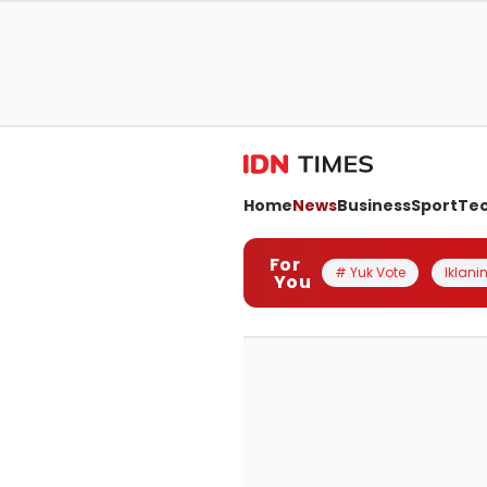
Home
News
Business
Sport
Te
For
# Yuk Vote
Iklanin
You