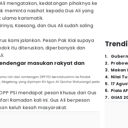
 Ali mengatakan, kedatangan pihaknya ke
uk meminta nasihat kepada Gus Ali yang
 ulama karismatik.
dirinya, Kaesang, dan Gus Ali sudah saling
erus kami jalankan. Pesan Pak Kiai supaya
Trendi
ndok itu diteruskan, diperbanyak dan
i.
1
.
Gubern
 mendengar masukan rakyat dan
2
.
Prabow
3
.
Makan B
4
.
Nilai T
ma istri dan rombongan DPP PSI bersilaturahmi ke Pondok
 Magelang, yang dipimpin KH Agus Ali Qoishor Watucongol pada
5
.
17 Agus
6
.
Piala A
PP PSI mendapat pesan khusus dari Gus
7
.
GIIAS 2
ari Ramadan kali ini. Gus Ali berpesan
kan keluh kesah masyarakat.