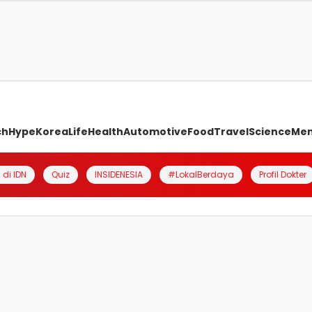
ch
Hype
Korea
Life
Health
Automotive
Food
Travel
Science
Me
 di IDN
Quiz
INSIDENESIA
#LokalBerdaya
Profil Dokter