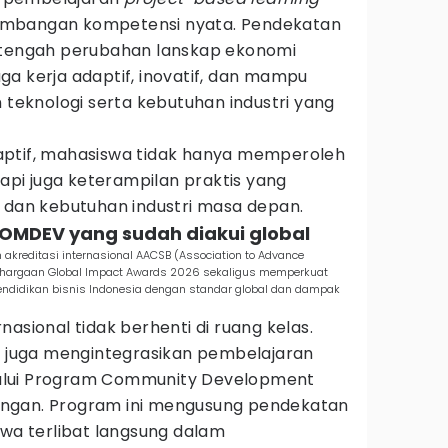
embangan kompetensi nyata. Pendekatan
 di tengah perubahan lanskap ekonomi
a kerja adaptif, inovatif, dan mampu
eknologi serta kebutuhan industri yang
aptif, mahasiswa tidak hanya memperoleh
pi juga keterampilan praktis yang
a dan kebutuhan industri masa depan.
OMDEV yang sudah diakui global
 akreditasi internasional AACSB (Association to Advance
nghargaan Global Impact Awards 2026 sekaligus memperkuat
pendidikan bisnis Indonesia dengan standar global dan dampak
asional tidak berhenti di ruang kelas.
ya juga mengintegrasikan pembelajaran
alui Program Community Development
ngan. Program ini mengusung pendekatan
swa terlibat langsung dalam