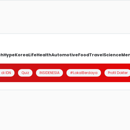
ch
Hype
Korea
Life
Health
Automotive
Food
Travel
Science
Me
 di IDN
Quiz
INSIDENESIA
#LokalBerdaya
Profil Dokter