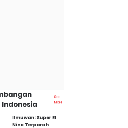
mbangan
See
 Indonesia
More
Ilmuwan: Super El
Nino Terparah