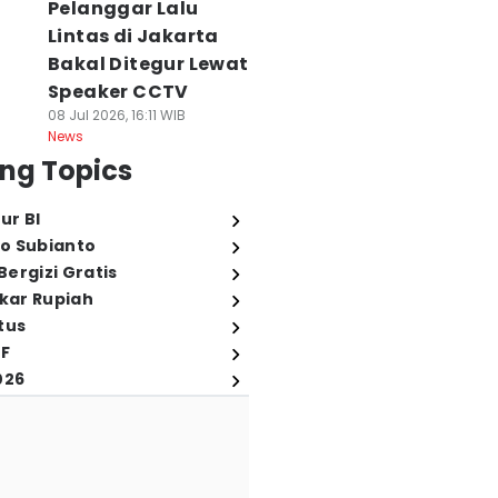
Pelanggar Lalu
Lintas di Jakarta
Bakal Ditegur Lewat
Speaker CCTV
08 Jul 2026, 16:11 WIB
News
ng Topics
ur BI
o Subianto
ergizi Gratis
ukar Rupiah
tus
FF
026