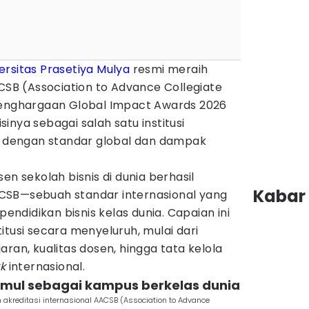
ersitas Prasetiya Mulya
resmi meraih
ACSB (Association to Advance Collegiate
penghargaan Global Impact Awards 2026
inya sebagai salah satu institusi
ia dengan standar global dan dampak
en sekolah bisnis di dunia berhasil
Kabar 
CSB—sebuah standar internasional yang
pendidikan bisnis kelas dunia. Capaian ini
itusi secara menyeluruh, mulai dari
ran, kualitas dosen, hingga tata kelola
rk
internasional.
smul sebagai kampus berkelas dunia
 akreditasi internasional AACSB (Association to Advance