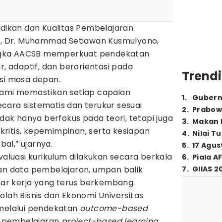
idikan dan Kualitas Pembelajaran
ya, Dr. Muhammad Setiawan Kusmulyono,
gka AACSB memperkuat pendekatan
r, adaptif, dan berorientasi pada
Trendi
i masa depan.
kami memastikan setiap capaian
1
.
Gubern
cara sistematis dan terukur sesuai
2
.
Prabow
idak hanya berfokus pada teori, tetapi juga
3
.
Makan B
ritis, kepemimpinan, serta kesiapan
4
.
Nilai T
al,” ujarnya.
5
.
17 Agus
uasi kurikulum dilakukan secara berkala
6
.
Piala A
 data pembelajaran, umpan balik
7
.
GIIAS 2
asar kerja yang terus berkembang.
olah Bisnis dan Ekonomi Universitas
 melalui pendekatan
outcome-based
 pembelajaran
project-based learning