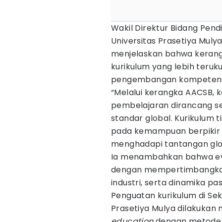
Wakil Direktur Bidang Pend
Universitas Prasetiya Mul
menjelaskan bahwa keran
kurikulum yang lebih teruku
pengembangan kompetens
“Melalui kerangka AACSB, 
pembelajaran dirancang se
standar global. Kurikulum t
pada kemampuan berpikir k
menghadapi tantangan glob
Ia menambahkan bahwa eval
dengan mempertimbangkan
industri, serta dinamika p
Penguatan kurikulum di Sek
Prasetiya Mulya dilakukan
education
dengan metode