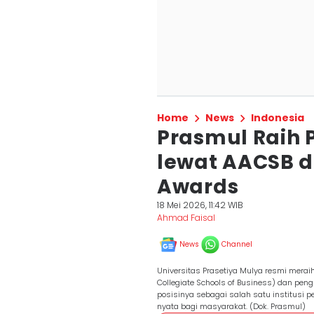
Home
News
Indonesia
Prasmul Raih 
lewat AACSB d
Awards
18 Mei 2026, 11:42 WIB
Ahmad Faisal
News
Channel
Universitas Prasetiya Mulya resmi meraih
Collegiate Schools of Business) dan pe
posisinya sebagai salah satu institusi 
nyata bagi masyarakat. (Dok. Prasmul)