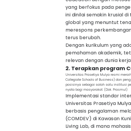
yang berfokus pada peng
ini dinilai semakin krusial
global yang menuntut tenag
merespons perkembangan t
terus berubah.
Dengan kurikulum yang ad
pemahaman akademik, teta
relevan dengan dunia kerj
2. Terapkan program C
Universitas Prasetiya Mulya resmi meraih
Collegiate Schools of Business) dan pe
posisinya sebagai salah satu institusi 
nyata bagi masyarakat. (Dok. Prasmul)
Implementasi standar intern
Universitas Prasetiya Mul
berbasis pengalaman mel
(COMDEV) di Kawasan Kuni
Living Lab, di mana mahasi