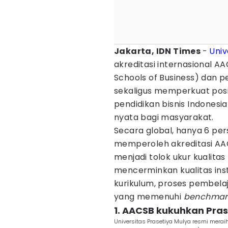
Jakarta, IDN Times
-
Univ
akreditasi internasional A
Schools of Business) dan 
sekaligus memperkuat posis
pendidikan bisnis Indones
nyata bagi masyarakat.
Secara global, hanya 6 pers
memperoleh akreditasi AA
menjadi tolok ukur kualitas 
mencerminkan kualitas inst
kurikulum, proses pembelaja
yang memenuhi
benchma
1. AACSB kukuhkan Pra
Universitas Prasetiya Mulya resmi meraih