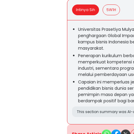
Intinya Sih
5W1H
Universitas Prasetiya Muly
penghargaan Global Impac
kampus bisnis Indonesia b
masyarakat.
Penerapan kurikulum berb
memperkuat kompetensi m
industri, sementara pro
melalui pemberdayaan usa
Capaian ini memperluas je
pendidikan bisnis dunia
pemimpin masa depan yang 
berdampak positif bagi ba
This section summary was AI-a