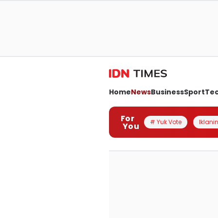
Home
News
Business
Sport
Te
For
# Yuk Vote
Iklanin
You