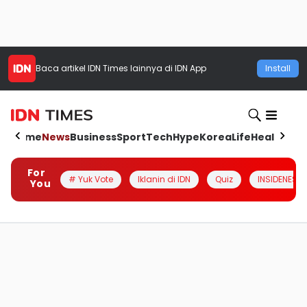
Baca artikel
IDN Times
lainnya di IDN App
Install
Home
News
Business
Sport
Tech
Hype
Korea
Life
Health
Aut
For
# Yuk Vote
Iklanin di IDN
Quiz
INSIDENESIA
You