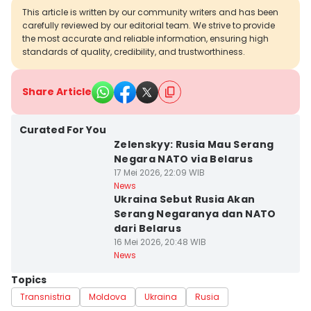
This article is written by our community writers and has been
carefully reviewed by our editorial team. We strive to provide
the most accurate and reliable information, ensuring high
standards of quality, credibility, and trustworthiness.
Share Article
Curated For You
Zelenskyy: Rusia Mau Serang
Negara NATO via Belarus
17 Mei 2026, 22:09 WIB
News
Ukraina Sebut Rusia Akan
Serang Negaranya dan NATO
dari Belarus
16 Mei 2026, 20:48 WIB
News
Topics
Transnistria
Moldova
Ukraina
Rusia