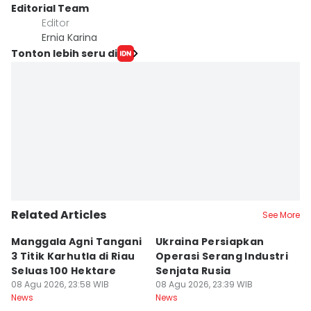
Editorial Team
Editor
Ernia Karina
Tonton lebih seru di
Related Articles
See More
Manggala Agni Tangani
Ukraina Persiapkan
P
3 Titik Karhutla di Riau
Operasi Serang Industri
A
Seluas 100 Hektare
Senjata Rusia
J
08 Agu 2026, 23:58 WIB
08 Agu 2026, 23:39 WIB
08
News
News
Ne