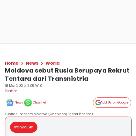
Home
News
World
Moldova sebut Rusia Berupaya Rekrut
Tentara dari Transnistria
18 Mei 2026, 11:36 WIB
Brahm
News
Channel
Add Us on Google
ilustrasi bendera Moldova (Unsplash/Sasha Pleshco)
Intinya Sih