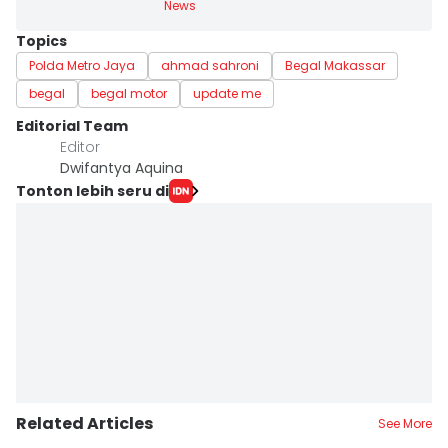
News
Topics
Polda Metro Jaya
ahmad sahroni
Begal Makassar
begal
begal motor
update me
Editorial Team
Editor
Dwifantya Aquina
Tonton lebih seru di
Related Articles
See More