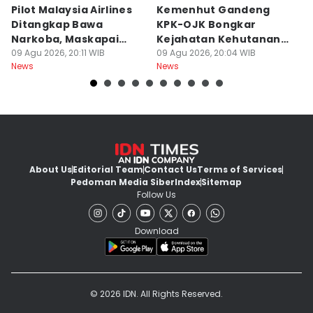
Pilot Malaysia Airlines
Kemenhut Gandeng
B
Ditangkap Bawa
KPK-OJK Bongkar
R
Narkoba, Maskapai
Kejahatan Kehutanan
T
Perketat Tes
09 Agu 2026, 20:11 WIB
dan Satwa Liar
09 Agu 2026, 20:04 WIB
Pr
09
News
News
Ne
About Us
Editorial Team
Contact Us
Terms of Services
Pedoman Media Siber
Index
Sitemap
Follow Us
Download
© 2026 IDN. All Rights Reserved.