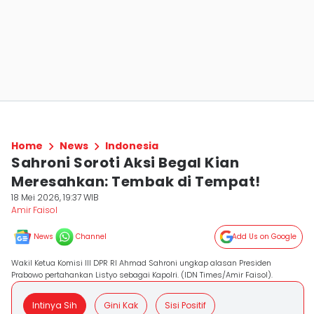
Home
News
Indonesia
Sahroni Soroti Aksi Begal Kian
Meresahkan: Tembak di Tempat!
18 Mei 2026, 19:37 WIB
Amir Faisol
News
Channel
Add Us on Google
Wakil Ketua Komisi III DPR RI Ahmad Sahroni ungkap alasan Presiden
Prabowo pertahankan Listyo sebagai Kapolri. (IDN Times/Amir Faisol).
Intinya Sih
Gini Kak
Sisi Positif