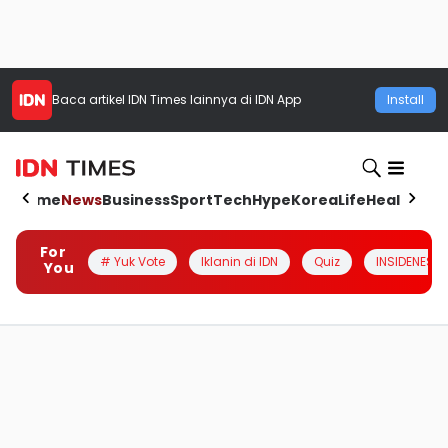
Baca artikel
IDN Times
lainnya di IDN App
Install
Home
News
Business
Sport
Tech
Hype
Korea
Life
Health
Aut
For
# Yuk Vote
Iklanin di IDN
Quiz
INSIDENESIA
You