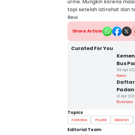
urine. Mungkin karena masi
tapi setelah istirahat dan t
Revi.
Share Article
Curated For You
Kemenh
Bus Pa
09 Apr 202
News
Daftar
Padang
21 Apr 202
Business
Topics
narkoba
mudik
lebaran
Editorial Team