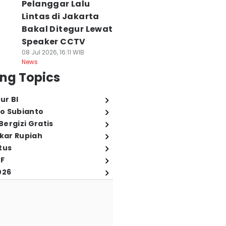
Pelanggar Lalu
Lintas di Jakarta
Bakal Ditegur Lewat
Speaker CCTV
08 Jul 2026, 16:11 WIB
News
ng Topics
ur BI
o Subianto
ergizi Gratis
ukar Rupiah
tus
FF
026