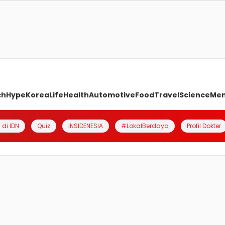
ch
Hype
Korea
Life
Health
Automotive
Food
Travel
Science
Me
 di IDN
Quiz
INSIDENESIA
#LokalBerdaya
Profil Dokter