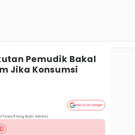
kutan Pemudik Bakal
um Jika Konsumsi
Add Us on Google
DN Times/Fitang Budhi Adhitia)