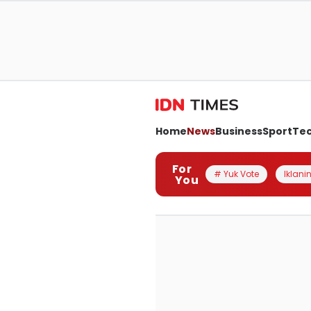
Home
News
Business
Sport
Te
For
# Yuk Vote
Iklanin
You