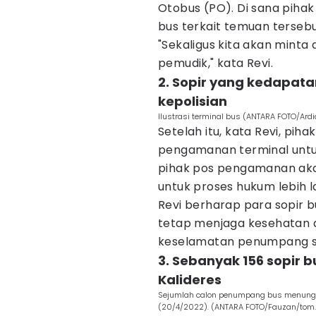
Otobus (PO). Di sana piha
bus terkait temuan tersebu
"Sekaligus kita akan mint
pemudik," kata Revi.
2. Sopir yang kedapat
kepolisian
Ilustrasi terminal bus (ANTARA FOTO/Ard
Setelah itu, kata Revi, pi
pengamanan terminal untuk 
pihak pos pengamanan aka
untuk proses hukum lebih la
Revi berharap para sopir b
tetap menjaga kesehatan d
keselamatan penumpang s
3. Sebanyak 156 sopir b
Kalideres
Sejumlah calon penumpang bus menunggu 
(20/4/2022). (ANTARA FOTO/Fauzan/tom.