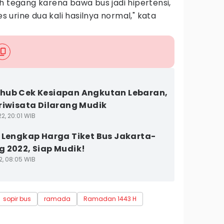
h tegang karena bawa bus jadi hipertensi,
es urine dua kali hasilnya normal," kata
ub Cek Kesiapan Angkutan Lebaran,
riwisata Dilarang Mudik
2, 20:01 WIB
 Lengkap Harga Tiket Bus Jakarta-
 2022, Siap Mudik!
2, 08:05 WIB
sopir bus
ramada
Ramadan 1443 H