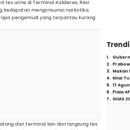
i tes urine di Terminal Kalideres, Revi
ng kedapatan mengonsumsi narkotika.
rapa pengemudi yang terpantau kurang
Trendi
1
.
Gubern
2
.
Prabow
3
.
Makan B
4
.
Nilai T
5
.
17 Agus
6
.
Piala A
7
.
GIIAS 2
atang dari terminal lain dan langsung tes