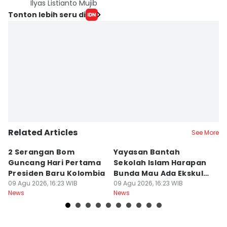
Ilyas Listianto Mujib
Tonton lebih seru di
Related Articles
See More
2 Serangan Bom
Yayasan Bantah
E
Guncang Hari Pertama
Sekolah Islam Harapan
S
Presiden Baru Kolombia
Bunda Mau Ada Ekskul
S
09 Agu 2026, 16:23 WIB
Menembak
09 Agu 2026, 16:23 WIB
S
09
News
News
Ne