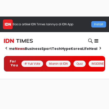
Baca artikel
IDN Times
lainnya di IDN App
Install
Home
News
Business
Sport
Tech
Hype
Korea
Life
Health
Aut
For
# Yuk Vote
Iklanin di IDN
Quiz
INSIDENESIA
You