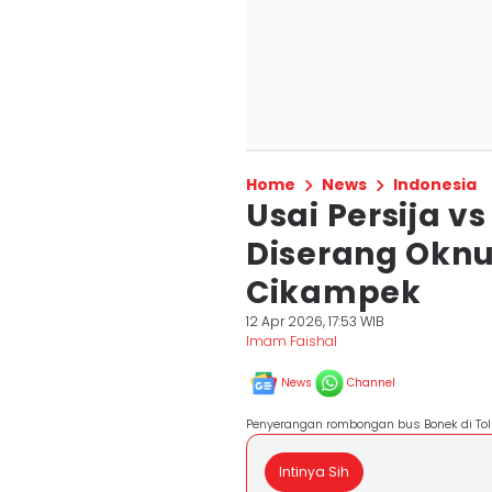
Home
News
Indonesia
Usai Persija v
Diserang Oknu
Cikampek
12 Apr 2026, 17:53 WIB
Imam Faishal
News
Channel
Penyerangan rombongan bus Bonek di Tol
Intinya Sih