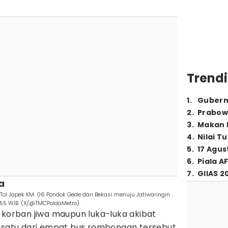
Trendi
1
.
Gubern
2
.
Prabow
3
.
Makan B
4
.
Nilai T
5
.
17 Agus
6
.
Piala A
7
.
GIIAS 2
a
s Tol Japek KM. 06 Pondok Gede dari Bekasi menuju Jatiwaringin
55 WIB. (X/@TMCPoldaMetro).
 korban jiwa maupun luka-luka akibat
, satu dari empat bus rombongan tersebut