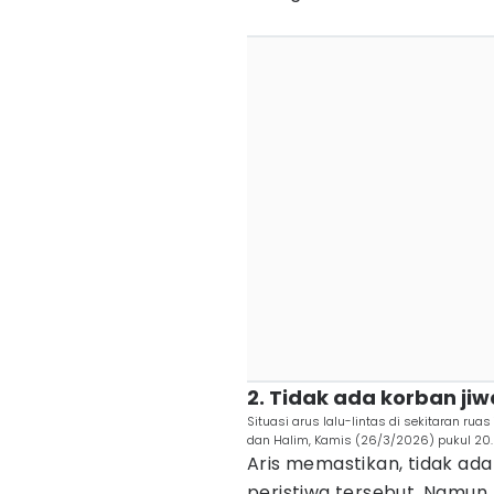
2. Tidak ada korban jiw
Situasi arus lalu-lintas di sekitaran rua
dan Halim, Kamis (26/3/2026) pukul 20.
Aris memastikan, tidak ada
peristiwa tersebut. Namun