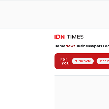
Home
News
Business
Sport
Te
For
# Yuk Vote
Iklanin
You