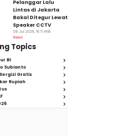
Pelanggar Lalu
Lintas di Jakarta
Bakal Ditegur Lewat
Speaker CCTV
08 Jul 2026, 16:11 WIB
News
ng Topics
ur BI
o Subianto
ergizi Gratis
ukar Rupiah
tus
FF
026