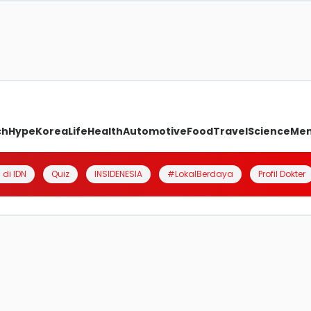
ch
Hype
Korea
Life
Health
Automotive
Food
Travel
Science
Me
 di IDN
Quiz
INSIDENESIA
#LokalBerdaya
Profil Dokter