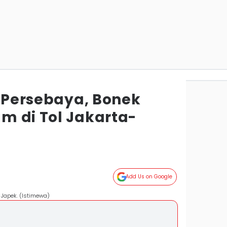
s Persebaya, Bonek
m di Tol Jakarta-
Add Us on Google
 Japek. (Istimewa)