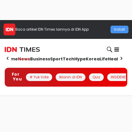
Baca artikel
IDN Times
lainnya di IDN App
Install
Home
News
Business
Sport
Tech
Hype
Korea
Life
Health
Aut
For
# Yuk Vote
Iklanin di IDN
Quiz
INSIDENESIA
You