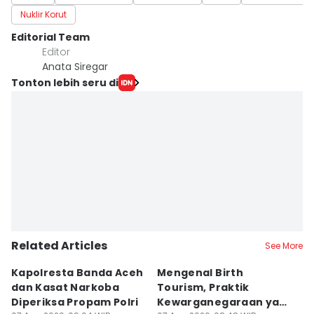
Nuklir Korut
Editorial Team
Editor
Anata Siregar
Tonton lebih seru di
Related Articles
See More
Kapolresta Banda Aceh
Mengenal Birth
T
dan Kasat Narkoba
Tourism, Praktik
T
Diperiksa Propam Polri
Kewarganegaraan yang
K