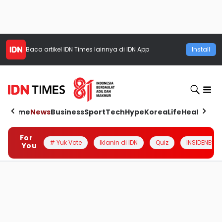
Baca artikel
IDN Times
lainnya di IDN App
Install
Home
News
Business
Sport
Tech
Hype
Korea
Life
Health
Aut
For
# Yuk Vote
Iklanin di IDN
Quiz
INSIDENESIA
You