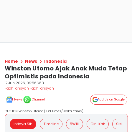
Home
News
Indonesia
Winston Utomo Ajak Anak Muda Tetap
Optimistis pada Indonesia
17 Jun 2026, 09:56 WIB
Fadhliansyah Fadhliansyah
News
Channel
Add Us on Google
CEO IDN Winston Utomo (IDN Times/Herka Yanis)
Intinya Sih
Timeline
5W1H
Gini Kak
Sisi Posit