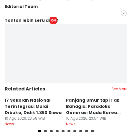
Editorial Team
Editor
Tonton lebih seru di
Deti Mega Purnamasari
Editor
Umi Kalsum
Related Articles
See More
17 Sekolah Nasional
Panjang Umur tapi Tak
M
Terintegrasi Mulai
Bahagia: Paradoks
D
Dibuka, Didik 1.360 Siswa
Generasi Muda Korea
u
10 Agu 2026, 23:58 WIB
Selatan
10 Agu 2026, 23:54 WIB
R
10
News
News
Ne