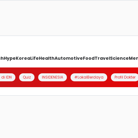
ch
Hype
Korea
Life
Health
Automotive
Food
Travel
Science
Me
 di IDN
Quiz
INSIDENESIA
#LokalBerdaya
Profil Dokter