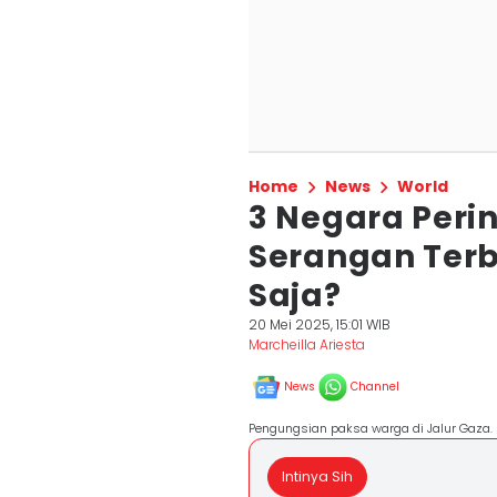
Home
News
World
3 Negara Perin
Serangan Terb
Saja?
20 Mei 2025, 15:01 WIB
Marcheilla Ariesta
News
Channel
Pengungsian paksa warga di Jalur Gaza.
Intinya Sih