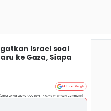
gatkan Israel soal
aru ke Gaza, Siapa
Add Us on Google
 (Jaber Jehad Badwan, CC BY-SA 4.0, via Wikimedia Commons)