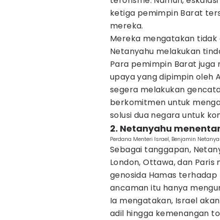
terorisme. Namun, eskalasi 
ketiga pemimpin Barat te
mereka.
Mereka mengatakan tidak 
Netanyahu melakukan tind
Para pemimpin Barat juga
upaya yang dipimpin oleh A
segera melakukan gencata
berkomitmen untuk mengaku
solusi dua negara untuk kon
2. Netanyahu menenta
Perdana Menteri Israel, Benjamin Netan
Sebagai tanggapan, Netan
London, Ottawa, dan Paris
genosida Hamas terhadap I
ancaman itu hanya mengund
Ia mengatakan, Israel aka
adil hingga kemenangan to