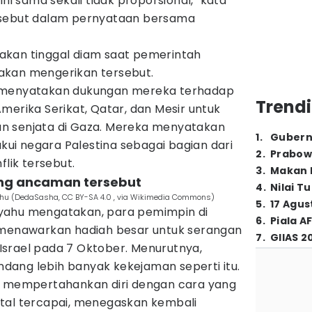
ini sama sekali tidak proporsional," kata
rsebut dalam pernyataan bersama
akan tinggal diam saat pemerintah
akan mengerikan tersebut.
 menyatakan dukungan mereka terhadap
Trendi
merika Serikat, Qatar, dan Mesir untuk
n senjata di Gaza. Mereka menyatakan
1
.
Gubern
i negara Palestina sebagai bagian dari
2
.
Prabow
flik tersebut.
3
.
Makan B
ng ancaman tersebut
4
.
Nilai T
yahu (DedaSasha, CC BY-SA 4.0 , via Wikimedia Commons)
5
.
17 Agus
yahu mengatakan, para pemimpin di
6
.
Piala A
 menawarkan hadiah besar untuk serangan
7
.
GIIAS 2
srael pada 7 Oktober. Menurutnya,
ang lebih banyak kekejaman seperti itu.
n mempertahankan diri dengan cara yang
tal tercapai, menegaskan kembali