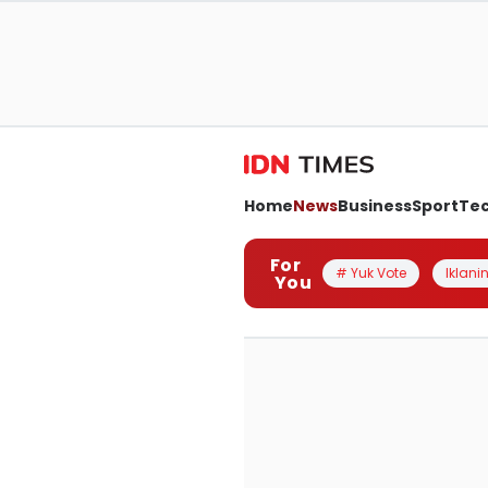
Home
News
Business
Sport
Te
For
# Yuk Vote
Iklanin
You