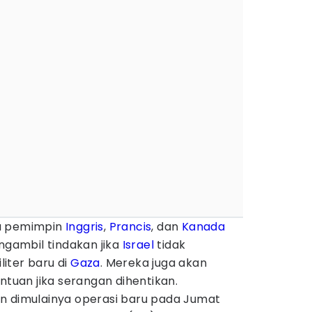
a pemimpin
Inggris
,
Prancis
, dan
Kanada
ambil tindakan jika
Israel
tidak
iter baru di
Gaza
. Mereka juga akan
uan jika serangan dihentikan.
n dimulainya operasi baru pada Jumat