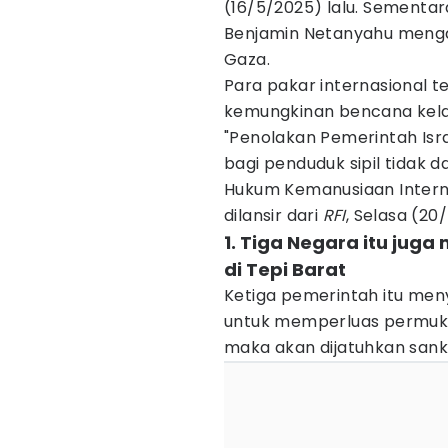
(16/5/2025) lalu. Sementara
Benjamin Netanyahu mengat
Gaza.
Para pakar internasional 
kemungkinan bencana kel
"Penolakan Pemerintah Isr
bagi penduduk sipil tidak 
Hukum Kemanusiaan Interna
dilansir dari
RFI
, Selasa (20/
1. Tiga Negara itu ju
di Tepi Barat
Ketiga pemerintah itu men
untuk memperluas permukima
maka akan dijatuhkan sanks