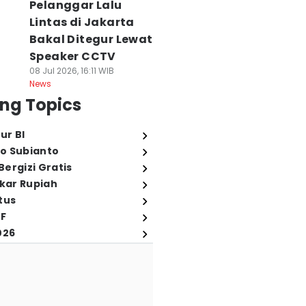
Pelanggar Lalu
Lintas di Jakarta
Bakal Ditegur Lewat
Speaker CCTV
08 Jul 2026, 16:11 WIB
News
ng Topics
ur BI
o Subianto
ergizi Gratis
ukar Rupiah
tus
FF
026