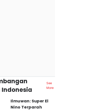
mbangan
See
 Indonesia
More
Ilmuwan: Super El
Nino Terparah