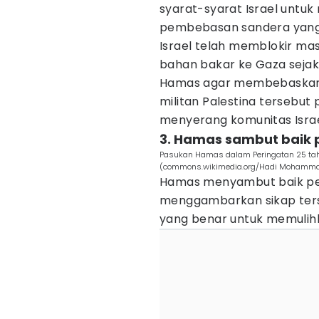
syarat-syarat Israel untu
pembebasan sandera yang te
Israel telah memblokir ma
bahan bakar ke Gaza seja
Hamas agar membebaskan 
militan Palestina tersebut
menyerang komunitas Israe
3. Hamas sambut baik 
Pasukan Hamas dalam Peringatan 25 ta
(commons.wikimedia.org/Hadi Mohamm
Hamas menyambut baik p
menggambarkan sikap ters
yang benar untuk memulihka