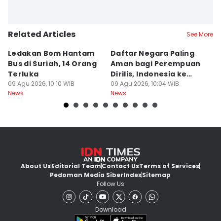
Related Articles
See More
Ledakan Bom Hantam
Daftar Negara Paling
P
Bus di Suriah, 14 Orang
Aman bagi Perempuan
J
Terluka
Dirilis, Indonesia ke
P
09 Agu 2026, 10:10 WIB
Berapa?
09 Agu 2026, 10:04 WIB
R
09
News
News
Ne
About Us
Editorial Team
Contact Us
Terms of Services
Pedoman Media Siber
Index
Sitemap
Follow Us
Download