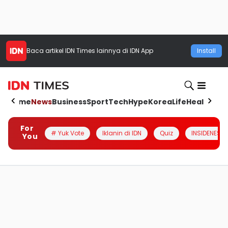
Baca artikel
IDN Times
lainnya di IDN App
Install
Home
News
Business
Sport
Tech
Hype
Korea
Life
Health
Aut
For
# Yuk Vote
Iklanin di IDN
Quiz
INSIDENESIA
You