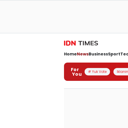
Home
News
Business
Sport
Te
For
# Yuk Vote
Iklanin
You