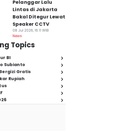
Pelanggar Lalu
Lintas di Jakarta
Bakal Ditegur Lewat
Speaker CCTV
08 Jul 2026, 16:11 WIB
News
ng Topics
ur BI
o Subianto
ergizi Gratis
ukar Rupiah
tus
FF
026