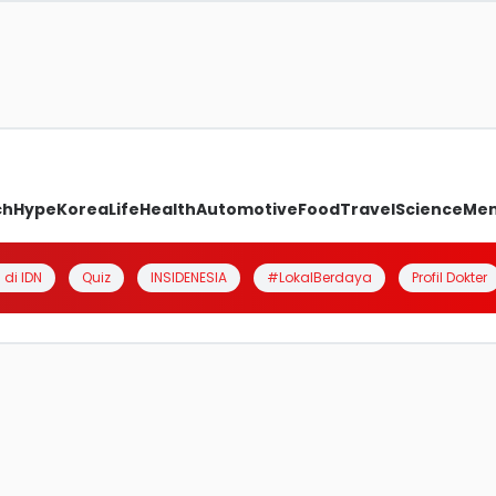
ch
Hype
Korea
Life
Health
Automotive
Food
Travel
Science
Me
 di IDN
Quiz
INSIDENESIA
#LokalBerdaya
Profil Dokter