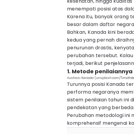
kesehatan, hingga kualitas
menempati posisi atas dal
Karena itu, banyak orang t
besar dalam daftar negara 
Bahkan, Kanada kini berada 
kedua yang pernah diraihny
penurunan drastis, kenyata
perubahan tersebut. Kala
terjadi, berikut penjelasann
1. Metode penilaiannya
ilustrasi Kanada (unsplash.com/Timothé
Turunnya posisi Kanada t
performa negaranya memb
sistem penilaian tahun ini
pendekatan yang berbeda 
Perubahan metodologi ini
komprehensif mengenai kon