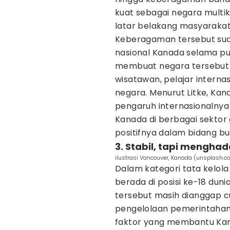
kuat sebagai negara multi
latar belakang masyarakat
Keberagaman tersebut suda
nasional Kanada selama pul
membuat negara tersebut te
wisatawan, pelajar interna
negara. Menurut Litke, Ka
pengaruh internasionalnya
Kanada di berbagai sekto
positifnya dalam bidang bu
3. Stabil, tapi mengha
ilustrasi Vancouver, Kanada (unsplash.c
Dalam kategori tata kelol
berada di posisi ke-18 dun
tersebut masih dianggap cuku
pengelolaan pemerintahan. S
faktor yang membantu K