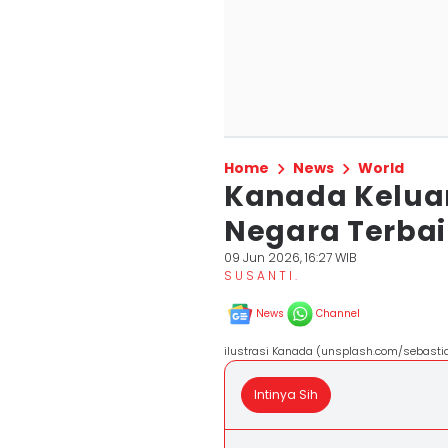
Home
News
World
Kanada Keluar 
Negara Terbai
09 Jun 2026, 16:27 WIB
S U S A N T I .
News
Channel
ilustrasi Kanada (unsplash.com/sebast
Intinya Sih