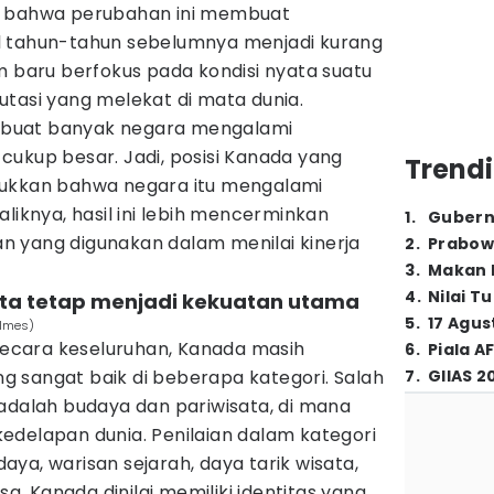
n bahwa perubahan ini membuat
l tahun-tahun sebelumnya menjadi kurang
m baru berfokus pada kondisi nyata suatu
tasi yang melekat di mata dunia.
buat banyak negara mengalami
cukup besar. Jadi, posisi Kanada yang
Trendi
jukkan bahwa negara itu mengalami
liknya, hasil ini lebih mencerminkan
1
.
Gubern
 yang digunakan dalam menilai kinerja
2
.
Prabow
3
.
Makan B
4
.
Nilai T
ata tetap menjadi kekuatan utama
5
.
17 Agus
olmes)
 secara keseluruhan, Kanada masih
6
.
Piala A
 sangat baik di beberapa kategori. Salah
7
.
GIIAS 2
adalah budaya dan pariwisata, di mana
edelapan dunia. Penilaian dalam kategori
ya, warisan sejarah, daya tarik wisata,
 Kanada dinilai memiliki identitas yang