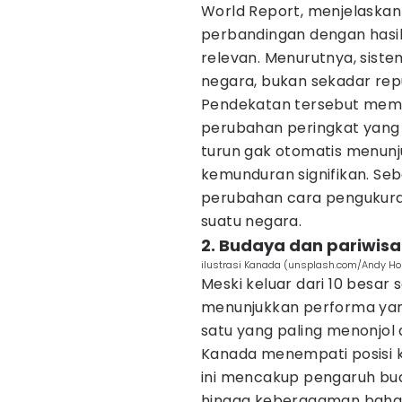
World Report, menjelaska
perbandingan dengan hasi
relevan. Menurutnya, siste
negara, bukan sekadar repu
Pendekatan tersebut mem
perubahan peringkat yang 
turun gak otomatis menun
kemunduran signifikan. Seba
perubahan cara pengukuran
suatu negara.
2. Budaya dan pariwis
ilustrasi Kanada (unsplash.com/Andy H
Meski keluar dari 10 besar
menunjukkan performa yang
satu yang paling menonjol 
Kanada menempati posisi k
ini mencakup pengaruh buda
hingga keberagaman bahasa.