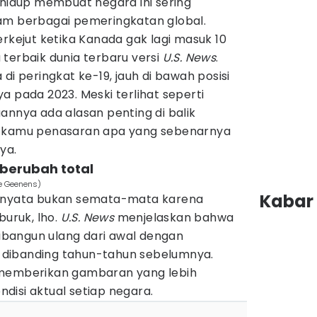
 hidup membuat negara ini sering
am berbagai pemeringkatan global.
erkejut ketika Kanada gak lagi masuk 10
terbaik dunia terbaru versi
U.S. News
.
di peringkat ke-19, jauh di bawah posisi
a pada 2023. Meski terlihat seperti
annya ada alasan penting di balik
u kamu penasaran apa yang sebenarnya
ya.
 berubah total
e Geenens)
Kabar 
ernyata bukan semata-mata karena
uruk, lho.
U.S. News
menjelaskan bahwa
 dibangun ulang dari awal dengan
dibanding tahun-tahun sebelumnya.
 memberikan gambaran yang lebih
disi aktual setiap negara.