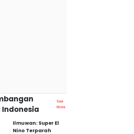
mbangan
See
 Indonesia
More
Ilmuwan: Super El
Nino Terparah