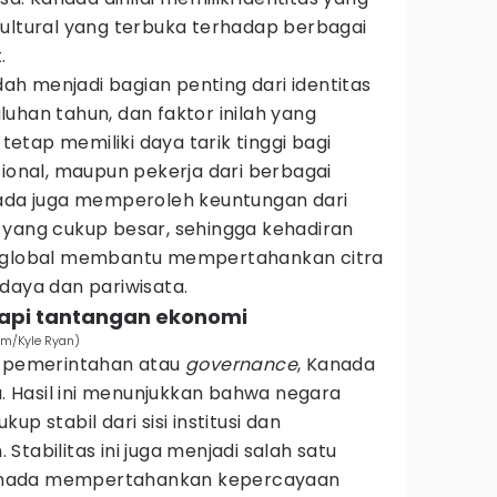
kultural yang terbuka terhadap berbagai
.
h menjadi bagian penting dari identitas
uhan tahun, dan faktor inilah yang
tap memiliki daya tarik tinggi bagi
sional, maupun pekerja dari berbagai
nada juga memperoleh keuntungan dari
 yang cukup besar, sehingga kehadiran
r global membantu mempertahankan citra
daya dan pariwisata.
dapi tantangan ekonomi
om/Kyle Ryan)
a pemerintahan atau
governance
, Kanada
ia. Hasil ini menunjukkan bahwa negara
p stabil dari sisi institusi dan
tabilitas ini juga menjadi salah satu
anada mempertahankan kepercayaan