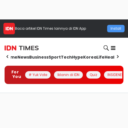
Baca artikel
IDN Times
lainnya di IDN App
Install
Home
News
Business
Sport
Tech
Hype
Korea
Life
Health
Aut
For
# Yuk Vote
Iklanin di IDN
Quiz
INSIDENESIA
You