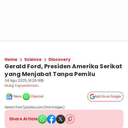
Home
Science
Discovery
Gerald Ford, Presiden Amerika Serikat
yang Menjabat Tanpa Pemilu
04 Agu 2025, 18:28 WIB
Mufqi Fajrurrahman
News
Channel
Add Us on Google
Gerald Ford (pixabay.com/WikiImages)
Share Article