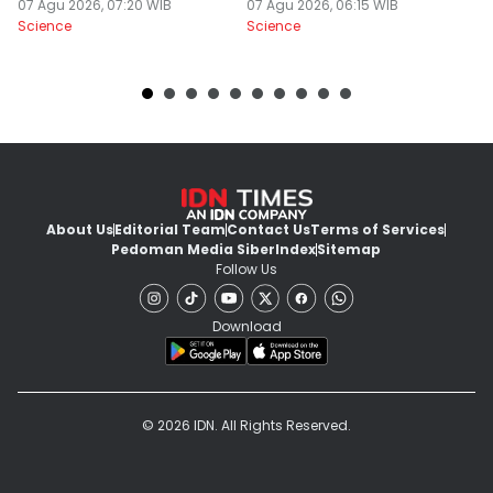
Solusi
07 Agu 2026, 07:20 WIB
07 Agu 2026, 06:15 WIB
M
06
Science
Science
Sc
About Us
Editorial Team
Contact Us
Terms of Services
Pedoman Media Siber
Index
Sitemap
Follow Us
Download
© 2026 IDN. All Rights Reserved.