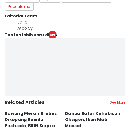
Educate me
Editorial Team
Editor
Atqo Sy
Tonton lebih seru di
Related Articles
See More
Bawang Merah Brebes
Danau Batur Kehabisan
5
Dikepung Residu
Oksigen, Ikan Mati
V
Pestisida, BRIN Siapkan
Massal
E