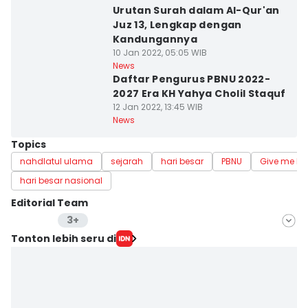
Urutan Surah dalam Al-Qur'an
Juz 13, Lengkap dengan
Kandungannya
10 Jan 2022, 05:05 WIB
News
Daftar Pengurus PBNU 2022-
2027 Era KH Yahya Cholil Staquf
12 Jan 2022, 13:45 WIB
News
Topics
nahdlatul ulama
sejarah
hari besar
PBNU
Give me Pe
hari besar nasional
Editorial Team
3+
Editor
Tonton lebih seru di
Aria Hamzah
Editor
Umi Kalsum