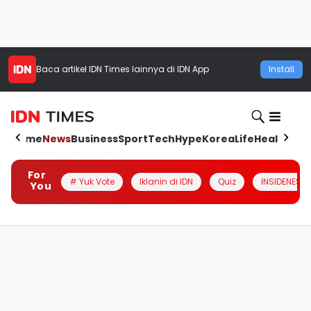
Baca artikel
IDN Times
lainnya di IDN App
Install
Home
News
Business
Sport
Tech
Hype
Korea
Life
Health
Aut
For
# Yuk Vote
Iklanin di IDN
Quiz
INSIDENESIA
You