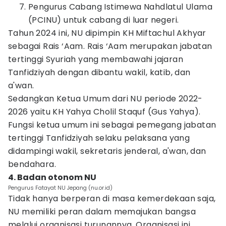
Pengurus Cabang Istimewa Nahdlatul Ulama
(PCINU) untuk cabang di luar negeri.
Tahun 2024 ini, NU dipimpin KH Miftachul Akhyar
sebagai Rais ‘Aam. Rais ‘Aam merupakan jabatan
tertinggi Syuriah yang membawahi jajaran
Tanfidziyah dengan dibantu wakil, katib, dan
a'wan.
Sedangkan Ketua Umum dari NU periode 2022-
2026 yaitu KH Yahya Cholil Staquf (Gus Yahya).
Fungsi ketua umum ini sebagai pemegang jabatan
tertinggi Tanfidziyah selaku pelaksana yang
didampingi wakil, sekretaris jenderal, a'wan, dan
bendahara.
4. Badan otonom NU
Pengurus Fatayat NU Jepang (nu.or.id)
Tidak hanya berperan di masa kemerdekaan saja,
NU memiliki peran dalam memajukan bangsa
melalui organisasi turunannya. Organisasi ini