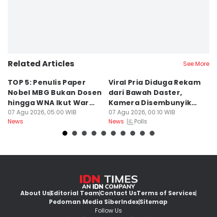
Editor
Stella Azasya
Related Articles
See More
TOP 5: Penulis Paper
Viral Pria Diduga Rekam
T
Nobel MBG Bukan Dosen
dari Bawah Daster,
S
hingga WNA Ikut War
Kamera Disembunyikan
G
Tiket HUT RI
07 Agu 2026, 05:00 WIB
di Sandal
07 Agu 2026, 00:10 WIB
06
Polls
News
News
Ne
About Us
Editorial Team
Contact Us
Terms of Services
Pedoman Media Siber
Index
Sitemap
Follow Us