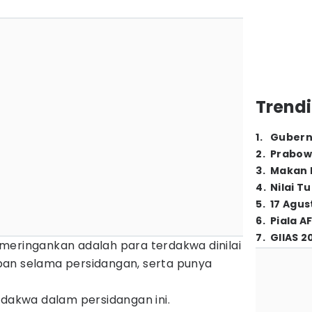
Trendi
1
.
Gubern
2
.
Prabow
3
.
Makan B
4
.
Nilai T
5
.
17 Agus
6
.
Piala A
7
.
GIIAS 2
meringankan adalah para terdakwa dinilai
an selama persidangan, serta punya
rdakwa dalam persidangan ini.