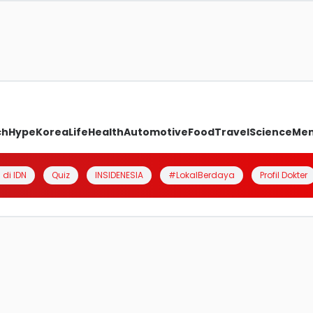
ch
Hype
Korea
Life
Health
Automotive
Food
Travel
Science
Me
 di IDN
Quiz
INSIDENESIA
#LokalBerdaya
Profil Dokter