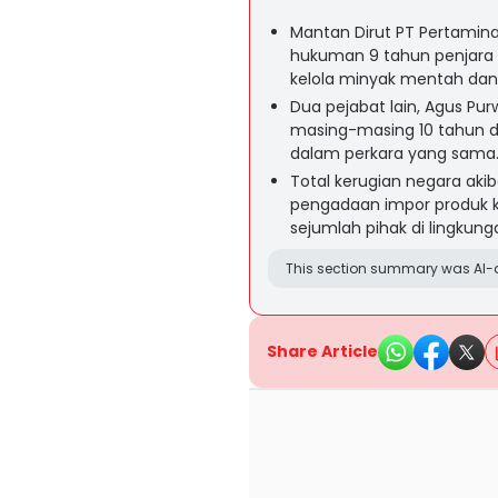
Mantan Dirut PT Pertamina I
hukuman 9 tahun penjara d
kelola minyak mentah dan 
Dua pejabat lain, Agus Pur
masing-masing 10 tahun d
dalam perkara yang sama
Total kerugian negara akiba
pengadaan impor produk ki
sejumlah pihak di lingkun
This section summary was AI-a
Share Article