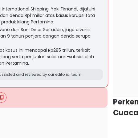
nternational Shipping, Yoki Firnandi, dijatuhi
an denda Rp1 miliar atas kasus korupsi tata
produk kilang Pertamina.
wono dan Sani Dinar Saifuddin, juga divonis
an 9 tahun penjara dengan denda serupa
.
t kasus ini mencapai Rp285 triliun, terkait
lang serta penjualan solar non-subsidi oleh
gan Pertamina.
ssisted and reviewed by our editorial team.
Perke
Cuaca