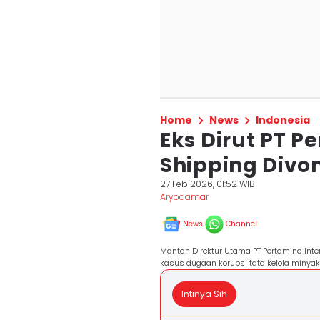
Home
News
Indonesia
Eks Dirut PT P
Shipping Divon
27 Feb 2026, 01:52 WIB
Aryodamar
News
Channel
Mantan Direktur Utama PT Pertamina Inter
kasus dugaan korupsi tata kelola minya
Intinya Sih