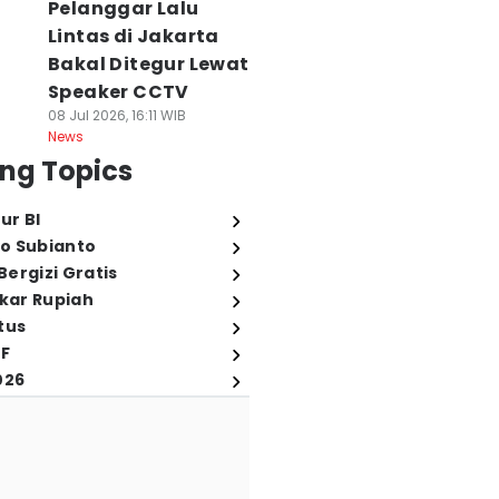
Pelanggar Lalu
Lintas di Jakarta
Bakal Ditegur Lewat
Speaker CCTV
08 Jul 2026, 16:11 WIB
News
ng Topics
ur BI
o Subianto
ergizi Gratis
ukar Rupiah
tus
FF
026