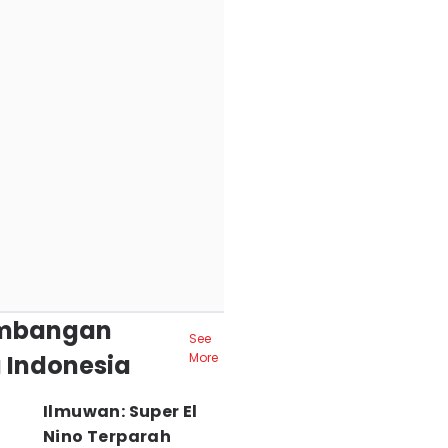
mbangan
See
 Indonesia
More
Ilmuwan: Super El
Nino Terparah