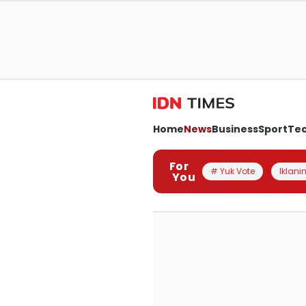
Home
News
Business
Sport
Te
For
# Yuk Vote
Iklanin
You