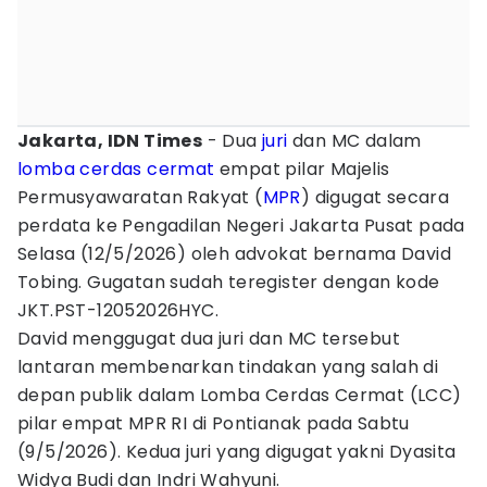
Jakarta, IDN Times
- Dua
juri
dan MC dalam
lomba cerdas cermat
empat pilar Majelis
Permusyawaratan Rakyat (
MPR
) digugat secara
perdata ke Pengadilan Negeri Jakarta Pusat pada
Selasa (12/5/2026) oleh advokat bernama David
Tobing. Gugatan sudah teregister dengan kode
JKT.PST-12052026HYC.
David menggugat dua juri dan MC tersebut
lantaran membenarkan tindakan yang salah di
depan publik dalam Lomba Cerdas Cermat (LCC)
pilar empat MPR RI di Pontianak pada Sabtu
(9/5/2026). Kedua juri yang digugat yakni Dyasita
Widya Budi dan Indri Wahyuni.