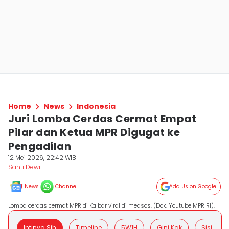
Home
News
Indonesia
Juri Lomba Cerdas Cermat Empat
Pilar dan Ketua MPR Digugat ke
Pengadilan
12 Mei 2026, 22:42 WIB
Santi Dewi
News
Channel
Add Us on Google
Lomba cerdas cermat MPR di Kalbar viral di medsos. (Dok. Youtube MPR RI).
Intinya Sih
Timeline
5W1H
Gini Kak
Sisi Posit