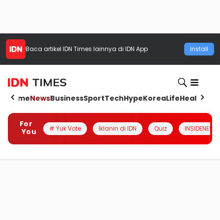
Baca artikel
IDN Times
lainnya di IDN App
Install
Home
News
Business
Sport
Tech
Hype
Korea
Life
Health
Aut
For
# Yuk Vote
Iklanin di IDN
Quiz
INSIDENESIA
You