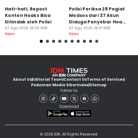
Hati-hati, Repost
Polisi Periksa 28 Pegiat
P
Konten Hoaks Bisa
Medsos dari 37 Akun
O
Ditindak oleh Polisi
Diduga Penyebar Hoaks
T
07 Agu 2026, 18:06 WIB
Agustus
07 Agu 2026, 18:01 WIB
K
07
News
News
Ne
About Us
Editorial Team
Contact Us
Terms of Services
Pedoman Media Siber
Index
Sitemap
Follow Us
Download
© 2026 IDN. All Rights Reserved.