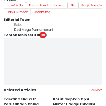
Jusuf Kalla
Palang Merah Indonesia
PMI
Banjir Sumatra
Banjir Sumbar
update me
Editorial Team
Editor
Deti Mega Purnamasari
Tonton lebih seru di
Related Articles
See More
Taiwan Selidiki 17
Korut Siapkan Opsi
U
Perusahaan China
Militer Hadapi Eskalasi
F