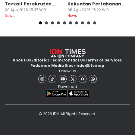
Terkait Perekrutan
Kekuatan Pertahanan
T
Kerja Ilegal
08 Agu 2026, 15:37 WIB
Jepang
08 Agu 2026, 15:22 WIB
08
News
News
Ne
About Us
Editorial Team
Contact Us
Terms of Services
Pedoman Media Siber
Index
Sitemap
Follow Us
Download
© 2026 IDN. All Rights Reserved.