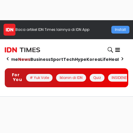
Baca artikel
IDN Times
lainnya di IDN App
Install
Home
News
Business
Sport
Tech
Hype
Korea
Life
Health
Aut
For
# Yuk Vote
Iklanin di IDN
Quiz
INSIDENESIA
You