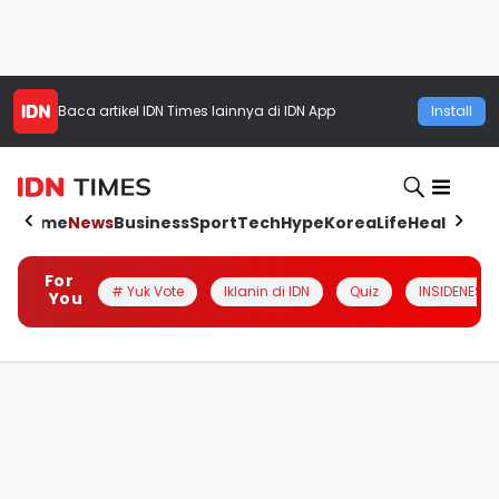
Baca artikel
IDN Times
lainnya di IDN App
Install
Home
News
Business
Sport
Tech
Hype
Korea
Life
Health
Aut
For
# Yuk Vote
Iklanin di IDN
Quiz
INSIDENESIA
You