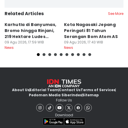
Related Articles
See More
Karhutla di Banyumas,
Kota Nagasaki Jepang
J
Bromo hingga Rinjani,
Peringati 81 Tahun
Ja
219 Hektare Ludes
Serangan Bom Atom AS
B
Terbakar
09 Agu 2026, 17:59 WIB
09 Agu 2026, 17:43 WIB
K
09
News
News
Ne
About Us
Editorial Team
Contact Us
Terms of Services
Pedoman Media Siber
Index
Sitemap
Follow Us
Download