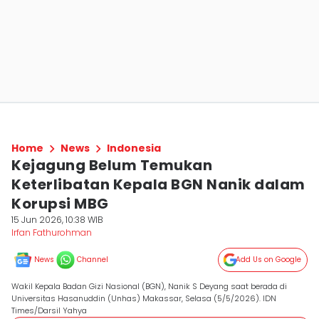
Home
News
Indonesia
Kejagung Belum Temukan
Keterlibatan Kepala BGN Nanik dalam
Korupsi MBG
15 Jun 2026, 10:38 WIB
Irfan Fathurohman
News
Channel
Add Us on Google
Wakil Kepala Badan Gizi Nasional (BGN), Nanik S Deyang saat berada di
Universitas Hasanuddin (Unhas) Makassar, Selasa (5/5/2026). IDN
Times/Darsil Yahya