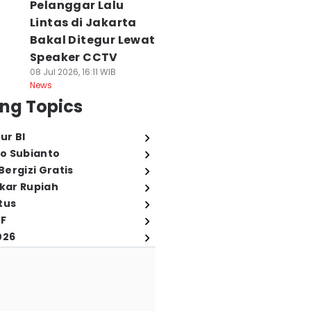
Pelanggar Lalu
Lintas di Jakarta
Bakal Ditegur Lewat
Speaker CCTV
08 Jul 2026, 16:11 WIB
News
ng Topics
ur BI
o Subianto
ergizi Gratis
ukar Rupiah
tus
FF
026