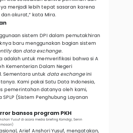
inya menjadi lebih tepat sasaran karena
dan akurat,” kata Mira.
kan
nggunaan sistem DPI dalam pemutakhiran
haknya baru menggunakan bagian sistem
entity
dan
data exchange.
ya adalah untuk memverifikasi bahwa si A
leh Kementerian Dalam Negeri
l. Sementara untuk
data exchange
ini
atanya. Kami pakai Satu Data Indonesia,
as pemerintahan datanya oleh kami,
 SPLP (Sistem Penghubung Layanan
 error bansos program PKH
shori Yusuf di acara media briefing Komdigi, Senin
amasari)
ional, Arief Anshori Yusuf, mengatakan,