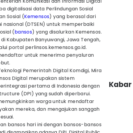
nterian Komunikasi dan Informasi Digital
ba digitalisasi data Perlindungan Sosial
an Sosial (
Kemensos
) yang berasal dari
mi nasional (DTSEN) untuk memperbaiki
sial (
bansos
) yang disalurkan Kemensos.
an di Kabupaten Banyuwangi, Jawa Tengah,
i portal perlinsos.kemensos.go.id.
mendaftar untuk menerima penyaluran
ebut.
Teknologi Pemerintah Digital Komdigi, Mira
insos Digital merupakan sistem
Kabar 
 terintegrasi pertama di Indonesia dengan
astructure (DPI) yang sudah diperbarui.
, memungkinkan warga untuk mendaftar
layakan mereka, dan mengajukan sanggah
esuai.
an bansos hari ini dengan bansos-bansos
di disampaikan adanya DPI, Digital Public