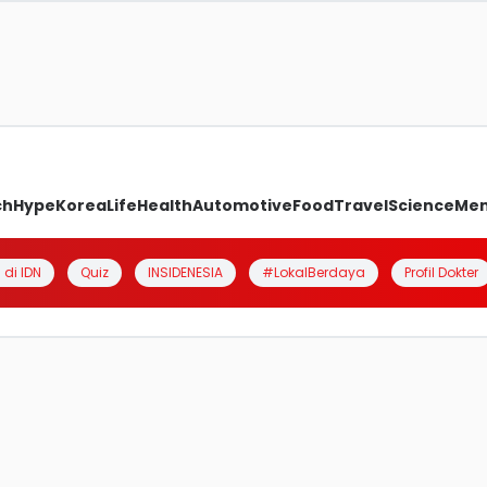
ch
Hype
Korea
Life
Health
Automotive
Food
Travel
Science
Me
 di IDN
Quiz
INSIDENESIA
#LokalBerdaya
Profil Dokter