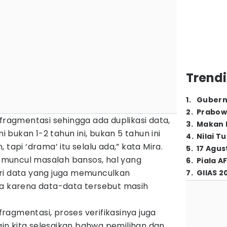
Trendi
1
.
Gubern
2
.
Prabow
rfragmentasi sehingga ada duplikasi data,
3
.
Makan B
ni bukan 1-2 tahun ini, bukan 5 tahun ini
4
.
Nilai T
 tapi ‘drama’ itu selalu ada,” kata Mira.
5
.
17 Agus
la muncul masalah bansos, hal yang
6
.
Piala A
ri data yang juga memunculkan
7
.
GIIAS 2
pa karena data-data tersebut masih
rfragmentasi, proses verifikasinya juga
ngin kita selesaikan bahwa pemilihan dan