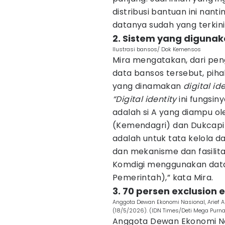
distribusi bantuan ini nant
datanya sudah yang terkini 
2. Sistem yang diguna
Ilustrasi bansos/ Dok Kemensos
Mira mengatakan, dari pe
data bansos tersebut, pi
yang dinamakan
digital id
“Digital identity
ini fungsin
adalah si A yang diampu o
(Kemendagri) dan Dukcapi
adalah untuk tata kelola d
dan mekanisme dan fasilit
Komdigi menggunakan data
Pemerintah),” kata Mira.
3. 70 persen exclusion
Anggota Dewan Ekonomi Nasional, Arief An
(18/5/2026). (IDN Times/Deti Mega Purn
Anggota Dewan Ekonomi Nas