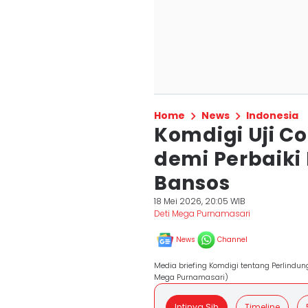
Home
News
Indonesia
Komdigi Uji Co
demi Perbaiki
Bansos
18 Mei 2026, 20:05 WIB
Deti Mega Purnamasari
News
Channel
Media briefing Komdigi tentang Perlindun
Mega Purnamasari)
Intinya Sih
Timeline