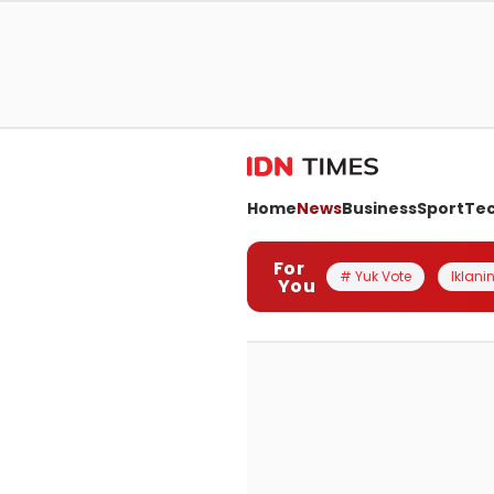
Home
News
Business
Sport
Te
For
# Yuk Vote
Iklanin
You