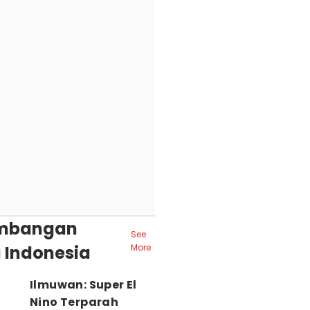
mbangan
See
 Indonesia
More
Ilmuwan: Super El
Nino Terparah