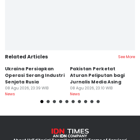
Related Articles
See More
Ukraina Persiapkan
Pakistan Perketat
F
Operasi Serang Industri
Aturan Peliputan bagi
Re
Senjata Rusia
Jurnalis Media Asing
J
08 Agu 2026, 23:39 WIB
08 Agu 2026, 23:10 WIB
08
News
News
Ne