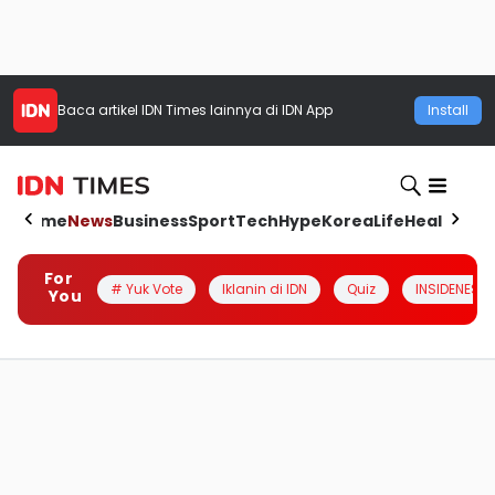
Baca artikel
IDN Times
lainnya di IDN App
Install
Home
News
Business
Sport
Tech
Hype
Korea
Life
Health
Aut
For
# Yuk Vote
Iklanin di IDN
Quiz
INSIDENESIA
You