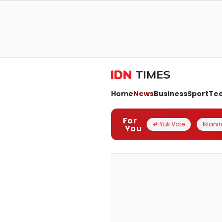
Home
News
Business
Sport
Te
For
# Yuk Vote
Iklanin
You