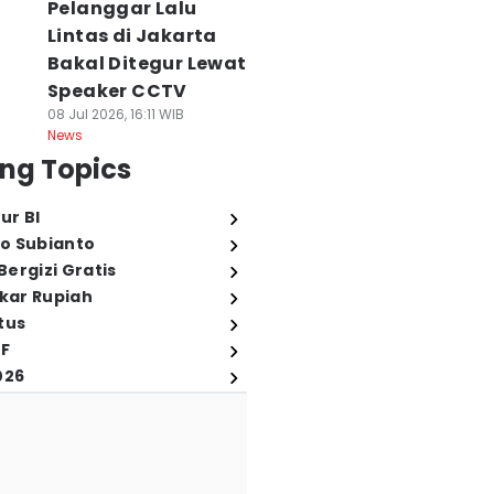
Pelanggar Lalu
Lintas di Jakarta
Bakal Ditegur Lewat
Speaker CCTV
08 Jul 2026, 16:11 WIB
News
ng Topics
ur BI
o Subianto
ergizi Gratis
ukar Rupiah
tus
FF
026