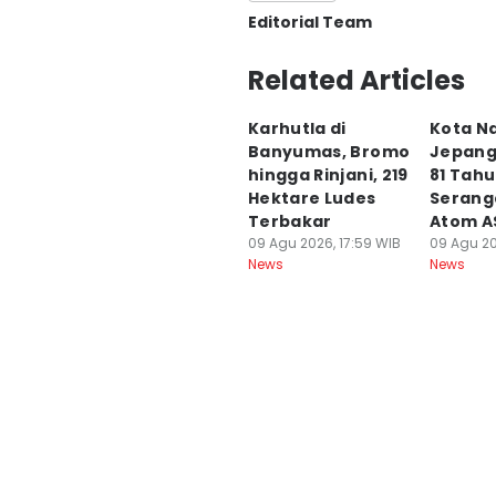
Editorial Team
Editor
Related Articles
Jordi Farhansyah
Karhutla di
Kota N
Editor
Banyumas, Bromo
Jepang
Marwan Fitranansya
hingga Rinjani, 219
81 Tah
Hektare Ludes
Serang
Terbakar
Atom A
09 Agu 2026, 17:59 WIB
09 Agu 20
News
News