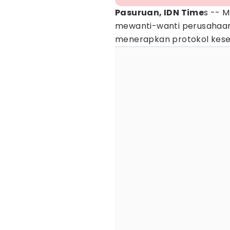
Pasuruan, IDN Time
s -- M
mewanti-wanti perusahaan 
menerapkan protokol kese