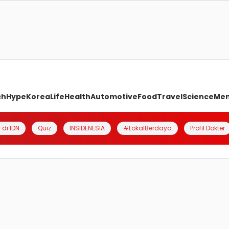
ch
Hype
Korea
Life
Health
Automotive
Food
Travel
Science
Me
 di IDN
Quiz
INSIDENESIA
#LokalBerdaya
Profil Dokter