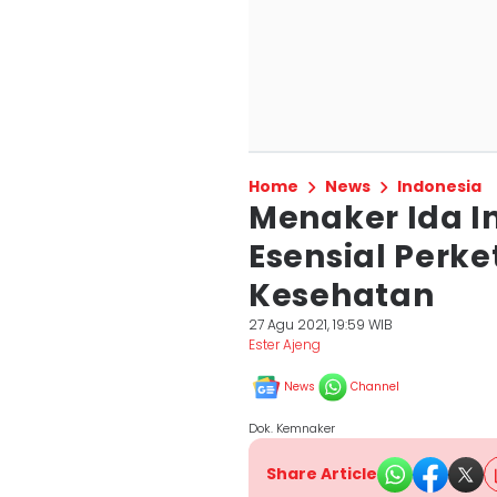
Home
News
Indonesia
Menaker Ida I
Esensial Perke
Kesehatan
27 Agu 2021, 19:59 WIB
Ester Ajeng
News
Channel
Dok. Kemnaker
Share Article