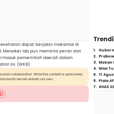
Trendi
esehatan dapat berjalan maksimal di
1
.
Gubern
l, Menaker Ida pun meminta peran dan
2
.
Prabow
termasuk pemerintah daerah dalam
3
.
Makan B
tan ini. (WEB)
4
.
Nilai T
 a paid collaboration. While this content is sponsored,
5
.
17 Agus
l standards remain entirely our own.
6
.
Piala A
7
.
GIIAS 2