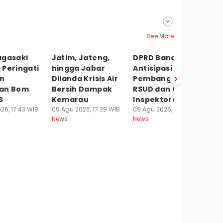
See More
agasaki
Jatim, Jateng,
DPRD Bandung
2
 Peringati
hingga Jabar
Antisipasi Risiko
G
un
Dilanda Krisis Air
Pembangunan
P
an Bom
Bersih Dampak
RSUD dan Gedung
B
S
Kemarau
Inspektorat
09
Ne
26, 17:43 WIB
09 Agu 2026, 17:28 WIB
09 Agu 2026, 17:10 WIB
News
News