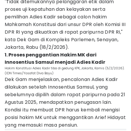
"Tidak ditemukannya pelanggaran etik dalam
proses uji kepatuhan dan kelayakan serta
pemilihan Adies Kadir sebagai calon hakim
Mahkamah Konstitusi dari unsur DPR oleh Komisi III
DPR RI yang dikuatkan di rapat paripurna DPR RI,"
kata Dek Gam di Kompleks Parlemen, Senayan,
Jakarta, Rabu (18/2/2026).
1. Proses penggantian Hakim MK dari
Innosentius Samsul menjadi Adies Kadir
Hakim Konstitusi Adies Kadir tiba di gedung KPK, Jakarta, Kamis (5/2/2026).
(IDN Times/Yosafat Diva Bayu)
Dek Gam menjelaskan, pencalonan Adies Kadir
dilakukan setelah Innosentius Samsul, yang
sebelumnya dipilih dalam rapat paripurna pada 21
Agustus 2025, mendapatkan penugasan lain.
Kondisi itu membuat DPR harus kembali mengisi
posisi hakim MK untuk menggantikan Arief Hidayat
yang memasuki masa pensiun.