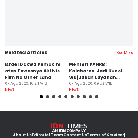
Related Articles
See More
Israel Dakwa Pemukim
Menteri PANRB:
K
atas Tewasnya Aktivis
Kolaborasi Jadi Kunci
d
Film No Other Land
Wujudkan Layanan
D
07 Agu 2026, 10:24 WIB
Publik Terintegrasi
07 Agu 2026, 09:52 WIB
07
News
News
Ne
About Us
Editorial Team
Contact Us
Terms of Services