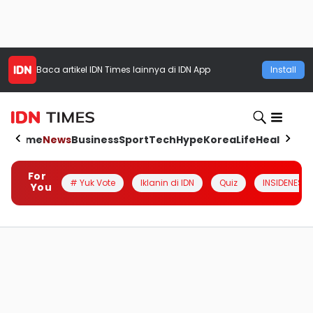
Baca artikel
IDN Times
lainnya di IDN App
Install
Home
News
Business
Sport
Tech
Hype
Korea
Life
Health
Aut
For
# Yuk Vote
Iklanin di IDN
Quiz
INSIDENESIA
You