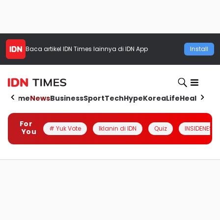
Baca artikel
IDN Times
lainnya di IDN App
Install
Home
News
Business
Sport
Tech
Hype
Korea
Life
Health
Aut
For
# Yuk Vote
Iklanin di IDN
Quiz
INSIDENESIA
You