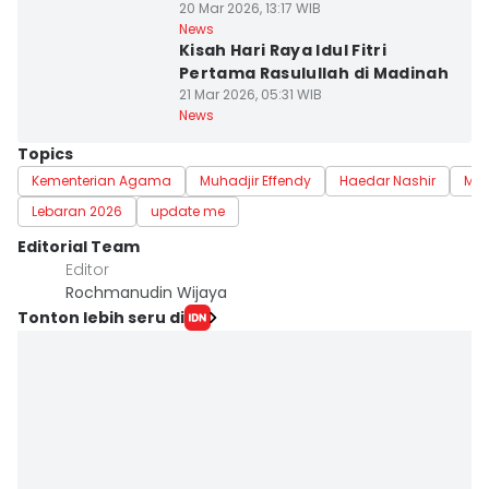
20 Mar 2026, 13:17 WIB
News
Kisah Hari Raya Idul Fitri
Pertama Rasulullah di Madinah
21 Mar 2026, 05:31 WIB
News
Topics
Kementerian Agama
Muhadjir Effendy
Haedar Nashir
Mu
Lebaran 2026
update me
Editorial Team
Editor
Rochmanudin Wijaya
Tonton lebih seru di