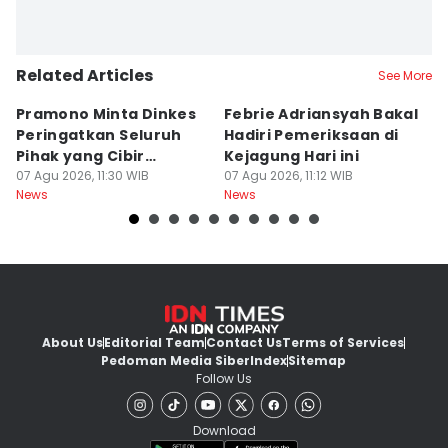
Related Articles
See More
Pramono Minta Dinkes
Febrie Adriansyah Bakal
M
Peringatkan Seluruh
Hadiri Pemeriksaan di
P
Pihak yang Cibir
Kejagung Hari ini
J
Pengguna BPJS
07 Agu 2026, 11:30 WIB
07 Agu 2026, 11:12 WIB
P
07
News
News
Ne
About Us
Editorial Team
Contact Us
Terms of Services
Pedoman Media Siber
Index
Sitemap
Follow Us
Download