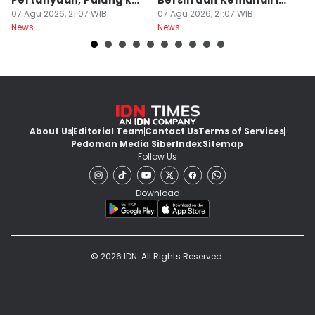
Pertanyaan, Pulang ke
Bersih dan Kemandirian
T
KPK Pakai Rompi
07 Agu 2026, 21:07 WIB
Desa
07 Agu 2026, 21:07 WIB
B
07
News
News
Ne
About Us
Editorial Team
Contact Us
Terms of Services
Pedoman Media Siber
Index
Sitemap
Follow Us
Download
© 2026 IDN. All Rights Reserved.