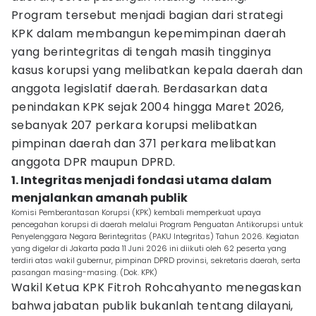
Program tersebut menjadi bagian dari strategi
KPK dalam membangun kepemimpinan daerah
yang berintegritas di tengah masih tingginya
kasus korupsi yang melibatkan kepala daerah dan
anggota legislatif daerah. Berdasarkan data
penindakan KPK sejak 2004 hingga Maret 2026,
sebanyak 207 perkara korupsi melibatkan
pimpinan daerah dan 371 perkara melibatkan
anggota DPR maupun DPRD.
1. Integritas menjadi fondasi utama dalam
menjalankan amanah publik
Komisi Pemberantasan Korupsi (KPK) kembali memperkuat upaya
pencegahan korupsi di daerah melalui Program Penguatan Antikorupsi untuk
Penyelenggara Negara Berintegritas (PAKU Integritas) Tahun 2026. Kegiatan
yang digelar di Jakarta pada 11 Juni 2026 ini diikuti oleh 62 peserta yang
terdiri atas wakil gubernur, pimpinan DPRD provinsi, sekretaris daerah, serta
pasangan masing-masing. (Dok. KPK)
Wakil Ketua KPK Fitroh Rohcahyanto menegaskan
bahwa jabatan publik bukanlah tentang dilayani,