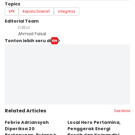
Topics
KPK
Kepala Daerah
integritas
Editorial Team
Editor
Ahmad Faisal
Tonton lebih seru di
Related Articles
See More
Febrie Adriansyah
Local Hero Pertamina,
B
Diperiksa 20
Penggerak Energi
N