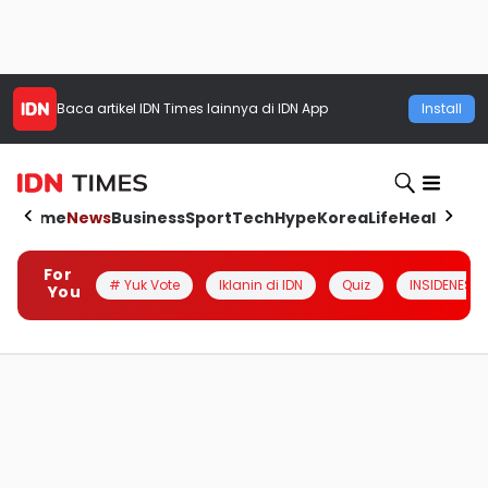
Baca artikel
IDN Times
lainnya di IDN App
Install
Home
News
Business
Sport
Tech
Hype
Korea
Life
Health
Aut
For
# Yuk Vote
Iklanin di IDN
Quiz
INSIDENESIA
You