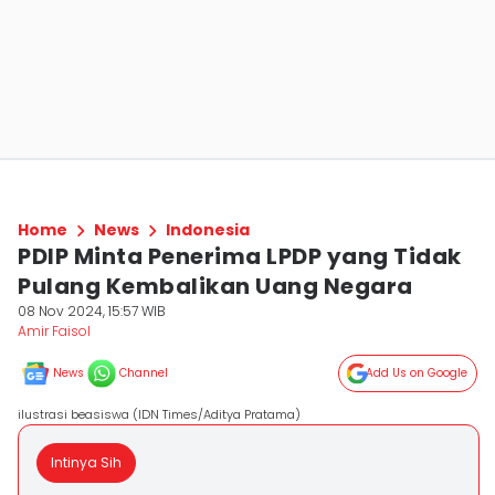
Home
News
Indonesia
PDIP Minta Penerima LPDP yang Tidak
Pulang Kembalikan Uang Negara
08 Nov 2024, 15:57 WIB
Amir Faisol
News
Channel
Add Us on Google
ilustrasi beasiswa (IDN Times/Aditya Pratama)
Intinya Sih