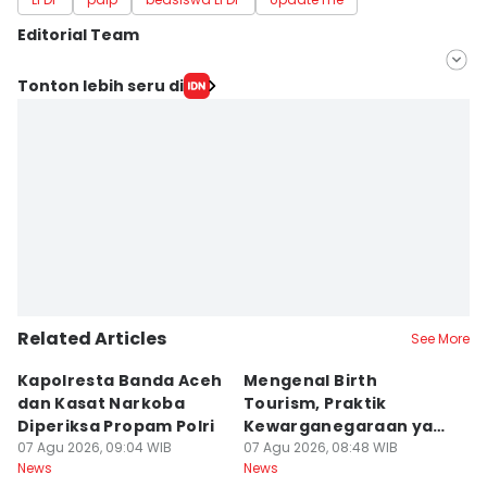
Editorial Team
Editor
Tonton lebih seru di
Aria Hamzah
Editor
Sunariyah Sunariyah
Related Articles
See More
Kapolresta Banda Aceh
Mengenal Birth
T
dan Kasat Narkoba
Tourism, Praktik
T
Diperiksa Propam Polri
Kewarganegaraan yang
K
07 Agu 2026, 09:04 WIB
Bikin Trump Gerah
07 Agu 2026, 08:48 WIB
B
07
News
News
Ne