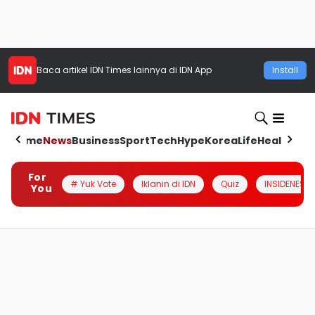
Baca artikel
IDN Times
lainnya di IDN App
Install
Home
News
Business
Sport
Tech
Hype
Korea
Life
Health
Aut
For
# Yuk Vote
Iklanin di IDN
Quiz
INSIDENESIA
You